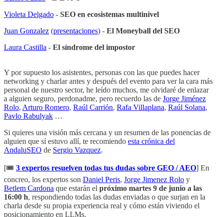
Violeta Delgado
-
SEO en ecosistemas multinivel
Juan Gonzalez
(
presentaciones
) -
El Moneyball del SEO
Laura Castilla
-
El síndrome del impostor
Y por supuesto los asistentes, personas con las que puedes hacer
networking y charlar antes y después del evento para ver la cara más
personal de nuestro sector, he leído muchos, me olvidaré de enlazar
a alguien seguro, perdonadme, pero recuerdo las de
Jorge Jiménez
Rolo
,
Arturo Romero
,
Raúl Carrión
,
Rafa Villaplana
,
Raúl Solana
,
Pavlo Rabulyak
…
Si quieres una visión más cercana y un resumen de las ponencias de
alguien que sí estuvo allí, te recomiendo
esta crónica del
AndaluSEO
de
Sergio Vazquez
.
[🎟️
3 expertos resuelven todas tus dudas sobre GEO / AEO
] En
concreo, los expertos son
Daniel Peris
,
Jorge Jimenez Rolo
y
Betlem Cardona
que estarán el
próximo martes 9 de junio a las
16:00 h
, respondiendo todas las dudas enviadas o que surjan en la
charla desde su propia experiencia real y cómo están viviendo el
posicionamiento en LLMs.