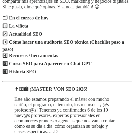
compartir mis aprendizajes en SEO, marketing y negocios digitales.
Si te gusta, dime qué opinas. Y si no... ¡también! 😉
🗂️
En el correo de hoy
1️⃣
La viñeta
2️⃣
Actualidad SEO
3️⃣
Cómo hacer una auditoría SEO técnica (Checklist paso a
paso)
4️⃣
Recursos / herramientas
5️⃣ Curso SEO para Aparecer en Chat GPT
6️⃣
Historia SEO
👨🏻‍🏫 ¡MASTER VON SEO 2026!
Este año estamos preparando el máster con mucho
cariño, el programa, el temario, los recursos.. ¡l@s
profesor@s! Tenemos ya confirmados 6 de los 10
nuev@s profesores, expertos profesionales en
ecommerces grandes o agencias que nos van a contar
cómo es su día a día, cómo organizan su trabajo y
clases específicas… :D