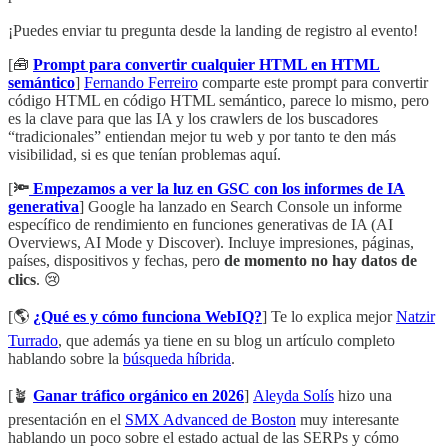
¡Puedes enviar tu pregunta desde la landing de registro al evento!
[🧰
Prompt para convertir cualquier HTML en HTML
semántico
]
Fernando Ferreiro
comparte este prompt para convertir
código HTML en código HTML semántico, parece lo mismo, pero
es la clave para que las IA y los crawlers de los buscadores
“tradicionales” entiendan mejor tu web y por tanto te den más
visibilidad, si es que tenían problemas aquí.
[
🔦
Empezamos a ver la luz en GSC con los informes de IA
generativa
] Google ha lanzado en Search Console un informe
específico de rendimiento en funciones generativas de IA (AI
Overviews, AI Mode y Discover). Incluye impresiones, páginas,
países, dispositivos y fechas, pero
de momento no hay datos de
clics
. 😢
[🌎
¿Qué es y cómo funciona WebIQ?
] Te lo explica mejor
Natzir
Turrado
, que además ya tiene en su blog un artículo completo
hablando sobre la
búsqueda híbrida
.
[🪴
Ganar tráfico orgánico en 2026
]
Aleyda Solís
hizo una
presentación en el
SMX Advanced de Boston
muy interesante
hablando un poco sobre el estado actual de las SERPs y cómo