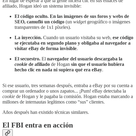
En lugar de esperar a que la gente hiciera clic en sus enlaces de
afiliado, Hogan ideó un sistema invisible:
El código oculto.
En las imágenes de sus foros y webs de
SEO, camufló un código
(un
widget
geográfico o imágenes
transparentes de 1x1 píxeles).
La inyección.
Cuando un usuario visitaba su web,
ese código
se ejecutaba en segundo plano y obligaba al navegador a
visitar eBay de forma invisible
.
El secuestro.
El
navegador del usuario descargaba la
cookie
de afiliado
de Hogan
sin que el usuario hubiera
hecho clic en nada ni supiera qué era eBay
.
Si ese usuario, tres semanas después, entraba a eBay por su cuenta a
comprar un ordenador o unos zapatos... ¡Pum! eBay detectaba la
cookie
de Hogan y le pagaba la comisión. Hogan estaba marcando a
millones de internautas legítimos como “sus” clientes.
Años después han existido técnicas similares.
El FBI entra en acción