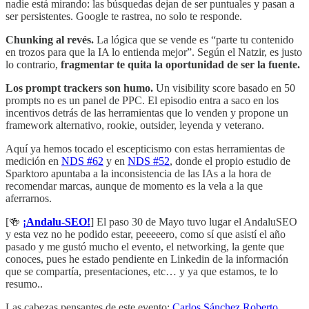
nadie está mirando: las búsquedas dejan de ser puntuales y pasan a
ser persistentes. Google te rastrea, no solo te responde.
Chunking al revés.
La lógica que se vende es “parte tu contenido
en trozos para que la IA lo entienda mejor”. Según el Natzir, es justo
lo contrario,
fragmentar te quita la oportunidad de ser la fuente.
Los prompt trackers son humo.
Un visibility score basado en 50
prompts no es un panel de PPC. El episodio entra a saco en los
incentivos detrás de las herramientas que lo venden y propone un
framework alternativo, rookie, outsider, leyenda y veterano.
Aquí ya hemos tocado el escepticismo con estas herramientas de
medición en
NDS #62
y en
NDS #52
, donde el propio estudio de
Sparktoro apuntaba a la inconsistencia de las IAs a la hora de
recomendar marcas, aunque de momento es la vela a la que
aferrarnos.
[🍻
¡Andalu-SEO!
] El paso 30 de Mayo tuvo lugar el AndaluSEO
y esta vez no he podido estar, peeeeero, como sí que asistí el año
pasado y me gustó mucho el evento, el networking, la gente que
conoces, pues he estado pendiente en Linkedin de la información
que se compartía, presentaciones, etc… y ya que estamos, te lo
resumo..
Las cabezas pensantes de este evento:
Carlos Sánchez
Roberto