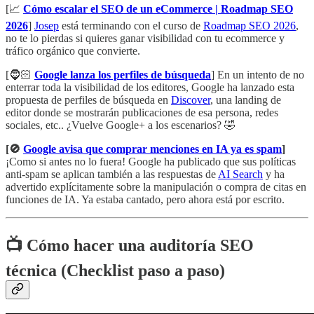
[📈
Cómo escalar el SEO de un eCommerce | Roadmap SEO
2026
]
Josep
está terminando con el curso de
Roadmap SEO 2026
,
no te lo pierdas si quieres ganar visibilidad con tu ecommerce y
tráfico orgánico que convierte.
[🧔🏻
Google lanza los perfiles de búsqueda
] En un intento de no
enterrar toda la visibilidad de los editores, Google ha lanzado esta
propuesta de perfiles de búsqueda en
Discover
, una landing de
editor donde se mostrarán publicaciones de esa persona, redes
sociales, etc.. ¿Vuelve Google+ a los escenarios? 🤣
[🚫
Google avisa que comprar menciones en IA ya es spam
]
¡Como si antes no lo fuera! Google ha publicado que sus políticas
anti-spam se aplican también a las respuestas de
AI Search
y ha
advertido explícitamente sobre la manipulación o compra de citas en
funciones de IA. Ya estaba cantado, pero ahora está por escrito.
📺
Cómo hacer una auditoría SEO
técnica (Checklist paso a paso)