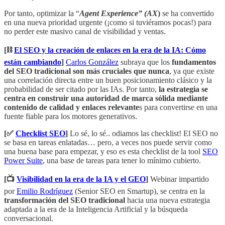
Por tanto, optimizar la “
Agent Experience” (AX
)
se ha convertido
en una nueva prioridad urgente (¡como si tuviéramos pocas!) para
no perder este masivo canal de visibilidad y ventas.
[⛓️
El SEO y la creación de enlaces en la era de la IA: Cómo
están cambiando
]
Carlos González
subraya que los
fundamentos
del SEO tradicional son más cruciales que nunca
, ya que existe
una correlación directa entre un buen posicionamiento clásico y la
probabilidad de ser citado por las IAs. Por tanto,
la estrategia se
centra en construir una autoridad de marca sólida mediante
contenido de calidad y enlaces relevante
s para convertirse en una
fuente fiable para los motores generativos.
[✅
Checklist SEO
]
Lo sé, lo sé.. odiamos las checklist! El SEO no
se basa en tareas enlatadas… pero, a veces nos puede servir como
una buena base para empezar, y eso es esta checklist de la tool
SEO
Power Suite
, una base de tareas para tener lo mínimo cubierto.
[📺
Visibilidad en la era de la IA y el GEO
]
Webinar impartido
por
Emilio Rodríguez
(Senior SEO en Smartup), se centra en la
transformación del SEO tradicional
hacia una nueva estrategia
adaptada a la era de la Inteligencia Artificial y la búsqueda
conversacional.