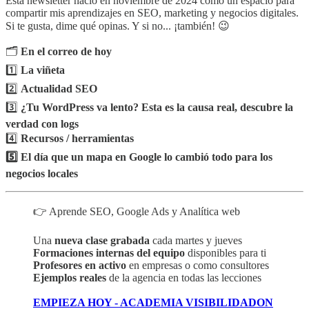
Esta newsletter nació en noviembre de 2024 como un espacio para
compartir mis aprendizajes en SEO, marketing y negocios digitales.
Si te gusta, dime qué opinas. Y si no... ¡también! 😉
🗂️
En el correo de hoy
1️⃣
La viñeta
2️⃣
Actualidad SEO
3️⃣
¿Tu WordPress va lento? Esta es la causa real, descubre la
verdad con logs
4️⃣
Recursos / herramientas
5️⃣ El día que un mapa en Google lo cambió todo para los
negocios locales
👉 Aprende SEO, Google Ads y Analítica web
Una
nueva clase grabada
cada martes y jueves
Formaciones internas del equipo
disponibles para ti
Profesores en activo
en empresas o como consultores
Ejemplos reales
de la agencia en todas las lecciones
EMPIEZA HOY - ACADEMIA VISIBILIDADON