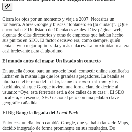
Cierra los ojos por un momento y viaja a 2007. Necesitas un
fontanero. Abres Google y buscas “fontanero en [tu ciudad]”. ¿Qué
encontrabas? Un listado de 10 enlaces azules. Diez páginas web,
algunas de ellas directorios y otras de empresas que habían hecho
sus pinitos en SEO. El factor decisivo era, como siempre, quién
tenía la web mejor optimizada y más enlaces. La proximidad real era
casi irrelevante para el algoritmo.
El mundo antes del mapa: Un listado sin contexto
En aquella época, para un negocio local, competir online significaba
luchar en la misma liga que los grandes agregadores. La batalla se
libraba en el terreno del
, las
y los
title
meta descriptions
backlinks, sin que Google tuviera una forma clara de decirle al
usuario: “Oye, esta ferretería está a dos calles de tu casa”. El SEO
local era, en esencia, SEO nacional pero con una palabra clave
geográfica añadida.
El Big Bang: la llegada del
Local Pack
Entonces, un día, todo cambió. Google, que ya había lanzado Maps,
decidió integrarlo de forma prominente en sus resultados. De