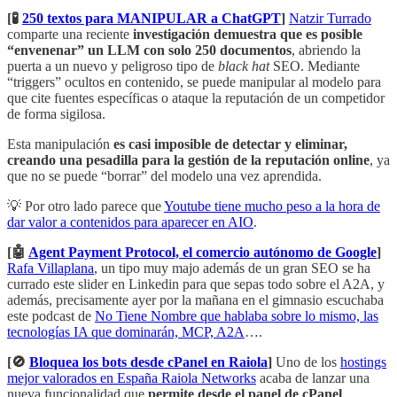
[🧪
250 textos para MANIPULAR a ChatGPT
]
Natzir Turrado
comparte una reciente
investigación demuestra que es posible
“envenenar” un LLM con solo 250 documentos
, abriendo la
puerta a un nuevo y peligroso tipo de
black hat
SEO. Mediante
“triggers” ocultos en contenido, se puede manipular al modelo para
que cite fuentes específicas o ataque la reputación de un competidor
de forma sigilosa.
Esta manipulación
es casi imposible de detectar y eliminar,
creando una pesadilla para la gestión de la reputación online
, ya
que no se puede “borrar” del modelo una vez aprendida.
💡 Por otro lado parece que
Youtube tiene mucho peso a la hora de
dar valor a contenidos para aparecer en AIO
.
[🤖
Agent Payment Protocol, el comercio autónomo de Google
]
Rafa Villaplana
, un tipo muy majo además de un gran SEO se ha
currado este slider en Linkedin para que sepas todo sobre el A2A, y
además, precisamente ayer por la mañana en el gimnasio escuchaba
este podcast de
No Tiene Nombre que hablaba sobre lo mismo, las
tecnologías IA que dominarán, MCP, A2A
….
[🚫
Bloquea los bots desde cPanel en Raiola
]
Uno de los
hostings
mejor valorados en España Raiola Networks
acaba de lanzar una
nueva funcionalidad que
permite desde el panel de cPanel