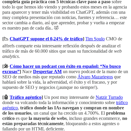
completa guía práctica con 5 técnicas clave paso a paso
sobre
todo lo que hemos ido viendo y probando estos meses en la agencia
para aparecer y tener más visibilidad en ChatGPT, además con una
muy completa presentación con noticias, fuentes y referencia… este
sector cambia a diario, así que aprender, probar y vuelta a empezar
es nuestro pan de cada día.. 🤣
[📉
ChatGPT supone el 0,24% de tráfico
]
Tim Soulo
CMO de
aHrefs comparte esta interesante reflexión después de analizar el
tráfico de más de 60.000 sitios que usan su funcionalidad de
web
analytics
.
[🎤
Cómo hacer un podcast con éxito en español: “No busco
excusas”
]
Nace
Despertar AM
un nuevo podcast de la mano de un
SEO de medios más que reputado como
Álvaro Mazariegos
que
hablará sobre la vida, la adversidad, el éxito y el fracaso, y por
supuesto de SEO y negocios (¡aunque no siempre!).
[🤖
Tráfico agéntico
]
Un post muy interesante de
Natzir Turrado
donde va volcando toda la información y conocimiento sobre
tráfico
agéntico
,
tráfico donde las IAs navegan y compran en nombre
de los usuarios
, un canal que ha crecido un 4.700%. El
problema
crítico
es que
la mayoría de webs
, incluso grandes ecommerce,
no
están preparadas técnicamente
, bloqueando a estos agentes o
fallando por un HTML deficiente.