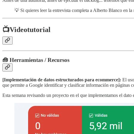
Antes de una auditoría, antes de ejecutar el backlog... tenemos que 
💡 Si quieres leer la entrevista completa a Alberto Blanco en l
📺
Videotutorial
🧰 Herramientas / Recursos
[Implementación de datos estructurados para ecommerce]:
El uso
que permite a Google identificar y clasificar información en páginas 
Esta semana revisando un proyecto en el que implementamos el dato 