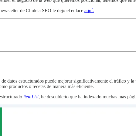
entender el negocio de la web que queremos posicionar, tenemos que ente
a newsletter de Chuleta SEO te dejo el enlace
aquí.
 de datos estructurados puede mejorar significativamente el tráfico y 
como productos o recetas de manera más eficiente.
estructurado
itemList
, he descubierto que ha indexado muchas más pági