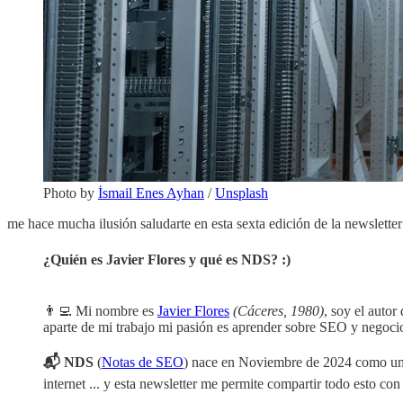
Photo by
İsmail Enes Ayhan
/
Unsplash
me hace mucha ilusión saludarte en esta sexta edición de la newsletter
¿Quién es Javier Flores y qué es NDS? :)
👨‍💻 Mi nombre es
Javier Flores
(Cáceres, 1980)
, soy el autor
aparte de mi trabajo mi pasión es aprender sobre SEO y negocios
📬 NDS
(
Notas de SEO
) nace en Noviembre de 2024 como un 
internet ... y esta newsletter me permite compartir todo esto co