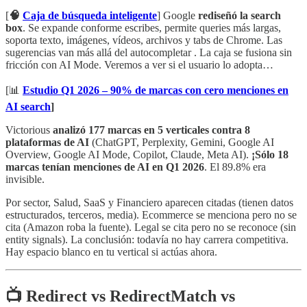
[
🧠
Caja de búsqueda inteligente
] Google
rediseñó la search
box
. Se expande conforme escribes, permite queries más largas,
soporta texto, imágenes, vídeos, archivos y tabs de Chrome. Las
sugerencias van más allá del autocompletar . La caja se fusiona sin
fricción con AI Mode. Veremos a ver si el usuario lo adopta…
[📊
Estudio Q1 2026 – 90% de marcas con cero menciones en
AI search
]
Victorious
analizó 177 marcas en 5 verticales contra 8
plataformas de AI
(ChatGPT, Perplexity, Gemini, Google AI
Overview, Google AI Mode, Copilot, Claude, Meta AI).
¡Sólo 18
marcas tenían menciones de AI en Q1 2026
. El 89.8% era
invisible.
Por sector, Salud, SaaS y Financiero aparecen citadas (tienen datos
estructurados, terceros, media). Ecommerce se menciona pero no se
cita (Amazon roba la fuente). Legal se cita pero no se reconoce (sin
entity signals). La conclusión: todavía no hay carrera competitiva.
Hay espacio blanco en tu vertical si actúas ahora.
📺
Redirect vs RedirectMatch vs