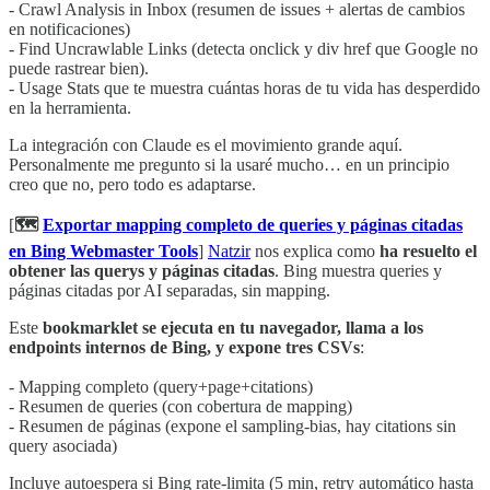
- Crawl Analysis in Inbox (resumen de issues + alertas de cambios
en notificaciones)
- Find Uncrawlable Links (detecta onclick y div href que Google no
puede rastrear bien).
- Usage Stats que te muestra cuántas horas de tu vida has desperdido
en la herramienta.
La integración con Claude es el movimiento grande aquí.
Personalmente me pregunto si la usaré mucho… en un principio
creo que no, pero todo es adaptarse.
[
🗺️
Exportar mapping completo de queries y páginas citadas
en Bing Webmaster Tools
]
Natzir
nos explica como
ha resuelto el
obtener las querys y páginas citadas
. Bing muestra queries y
páginas citadas por AI separadas, sin mapping.
Este
bookmarklet se ejecuta en tu navegador, llama a los
endpoints internos de Bing, y expone tres CSVs
:
- Mapping completo (query+page+citations)
- Resumen de queries (con cobertura de mapping)
- Resumen de páginas (expone el sampling-bias, hay citations sin
query asociada)
Incluye autoespera si Bing rate-limita (5 min, retry automático hasta