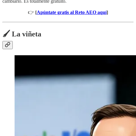
cambiarlo. Es totalmente gratuito.
👉
[
Apúntate gratis al Reto AEO aquí
]
🖌️ La viñeta