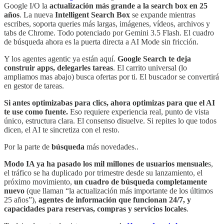
Google I/O la
actualización más grande a la search box en 25
años
. La nueva
Intelligent Search Box
se expande mientras
escribes, soporta queries más largas, imágenes, vídeos, archivos y
tabs de Chrome. Todo potenciado por Gemini 3.5 Flash. El cuadro
de búsqueda ahora es la puerta directa a AI Mode sin fricción.
Y los agentes agentic ya están aquí.
Google Search te deja
construir apps, delegarles tareas
. El carrito universal (lo
ampliamos mas abajo) busca ofertas por ti. El buscador se convertirá
en gestor de tareas.
Si antes optimizabas para clics, ahora optimizas para que el AI
te use como fuente.
Eso requiere experiencia real, punto de vista
único, estructura clara. El consenso disuelve. Si repites lo que todos
dicen, el AI te sincretiza con el resto.
Por la parte de
búsqueda
más novedades..
Modo IA ya ha pasado los mil millones de usuarios mensuale
s,
el tráfico se ha duplicado por trimestre desde su lanzamiento, el
próximo movimiento,
un cuadro de búsqueda completamente
nuevo
(que llaman “la actualización más importante de los últimos
25 años”),
agentes de información que funcionan 24/7, y
capacidades para reservas, compras y servicios locales
.