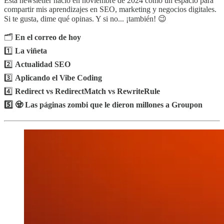
Esta newsletter nació en noviembre de 2024 como un espacio para
compartir mis aprendizajes en SEO, marketing y negocios digitales.
Si te gusta, dime qué opinas. Y si no... ¡también! 😉
🗂️
En el correo de hoy
1️⃣
La viñeta
2️⃣
Actualidad SEO
3️⃣
Aplicando el Vibe Coding
4️⃣
Redirect vs RedirectMatch vs RewriteRule
5️⃣ 🧟 Las páginas zombi que le dieron millones a Groupon