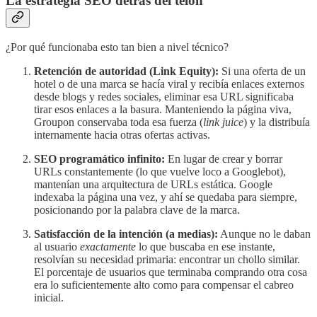
La estrategia SEO detrás del telón
¿Por qué funcionaba esto tan bien a nivel técnico?
Retención de autoridad (Link Equity):
Si una oferta de un
hotel o de una marca se hacía viral y recibía enlaces externos
desde blogs y redes sociales, eliminar esa URL significaba
tirar esos enlaces a la basura. Manteniendo la página viva,
Groupon conservaba toda esa fuerza (
link juice
) y la distribuía
internamente hacia otras ofertas activas.
SEO programático infinito:
En lugar de crear y borrar
URLs constantemente (lo que vuelve loco a Googlebot),
mantenían una arquitectura de URLs estática. Google
indexaba la página una vez, y ahí se quedaba para siempre,
posicionando por la palabra clave de la marca.
Satisfacción de la intención (a medias):
Aunque no le daban
al usuario
exactamente
lo que buscaba en ese instante,
resolvían su necesidad primaria: encontrar un chollo similar.
El porcentaje de usuarios que terminaba comprando otra cosa
era lo suficientemente alto como para compensar el cabreo
inicial.