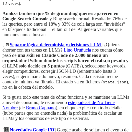
12 veces).
Analiza también qué % de grounding queries aparecen en
Google Search Console
y Bing search normal. Resultado: 76% de
las queries, pero entre el 18% y 33% de cola larga son “invisibles”
en búsqueda tradicional —el fan-out del AI genera variantes que
humanos nunca buscan.
[ 📄
Separar lógica determinista y decisiones LLM
] ¿Quieres
ahorrar con tus tareas en LLMs?
Lino Uruñuela
nos cuenta cómo
pasó de
una skill en Claude Code de 2.000 líneas a un
orquestador Python donde los scripts hacen el trabajo pesado y
el LLM solo decide en 5 puntos
(GATEs), seleccionar keywords,
elegir competidores, corregir JSON-LD (reintentando hasta 3
veces), sugerir marcado nuevo, resumen. Cada decisión recibe
contexto mínimo ya filtrado. El estado va en ficheros (
),
state.json
no en la cabeza del modelo.
Si te gusta todo este tema de cómo funciona y se mantiene un LLMs
a nivel de consumo, te recomiendo
este podcast de No Tiene
Nombre
(de
Bruno Capuano
), en el que explica con todo detalle
(hubo partes que no entendía nada) la problemática de escalar un
LLMs y los consumos de este tipo de sistemas.
[
🆕
Novedades Google I/O
] Google acaba de soltar en el evento de