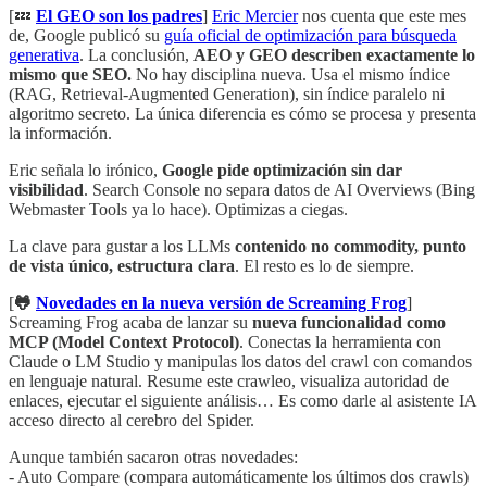
[💤
El GEO son los padres
]
Eric Mercier
nos cuenta que este mes
de, Google publicó su
guía oficial de optimización para búsqueda
generativa
. La conclusión,
AEO y GEO describen exactamente lo
mismo que SEO.
No hay disciplina nueva. Usa el mismo índice
(RAG, Retrieval-Augmented Generation), sin índice paralelo ni
algoritmo secreto. La única diferencia es cómo se procesa y presenta
la información.
Eric señala lo irónico,
Google pide optimización sin dar
visibilidad
. Search Console no separa datos de AI Overviews (Bing
Webmaster Tools ya lo hace). Optimizas a ciegas.
La clave para gustar a los LLMs
contenido no commodity, punto
de vista único, estructura clara
. El resto es lo de siempre.
[
🐸
Novedades en la nueva versión de Screaming Frog
]
Screaming Frog acaba de lanzar su
nueva funcionalidad como
MCP (Model Context Protocol)
. Conectas la herramienta con
Claude o LM Studio y manipulas los datos del crawl con comandos
en lenguaje natural. Resume este crawleo, visualiza autoridad de
enlaces, ejecutar el siguiente análisis… Es como darle al asistente IA
acceso directo al cerebro del Spider.
Aunque también sacaron otras novedades:
- Auto Compare (compara automáticamente los últimos dos crawls)