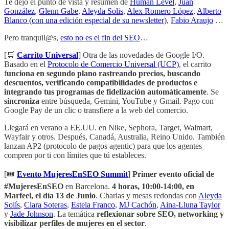
Te dejo el punto de vista y resumen de
Human Level
,
Juan
González
,
Glenn Gabe
,
Aleyda Solis
,
Alex Romero López
,
Alberto
Blanco (con una edición especial de su newsletter)
,
Fabio Araujo
…
Pero tranquil@s,
esto no es el fin del SEO
…
[🛒
Carrito Universal
] Otra de las novedades de Google I/O.
Basado en el
Protocolo de Comercio Universal (UCP)
, el carrito
f
unciona en segundo plano rastreando precios, buscando
descuentos, verificando compatibilidades de productos e
integrando tus programas de fidelización automáticamente
. Se
sincroniza
entre búsqueda, Gemini, YouTube y Gmail. Pago con
Google Pay de un clic o transfiere a la web del comercio.
Llegará en verano a EE.UU. en Nike, Sephora, Target, Walmart,
Wayfair y otros. Después, Canadá, Australia, Reino Unido. También
lanzan AP2 (protocolo de pagos agentic) para que los agentes
compren por ti con límites que tú estableces.
[🎟️
Evento MujeresEnSEO Summit
]
Primer evento oficial de
#MujeresEnSEO
en Barcelona.
4 horas, 10:00-14:00, en
Marfeel, el día 13 de Junio
. Charlas y mesas redondas con
Aleyda
Solís
,
Clara Soteras
,
Estela Franco
,
MJ Cachón
,
Aina-Lluna Taylor
y
Jade Johnson
. La temática
reflexionar sobre SEO, networking y
visibilizar perfiles de mujeres en el sector
.