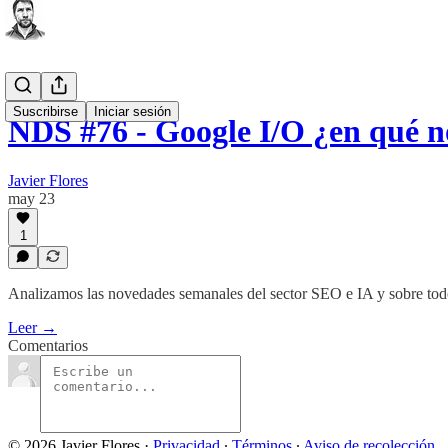
Suscribirse
Iniciar sesión
NDS #76 - Google I/O ¿en qué n
Javier Flores
may 23
1
Analizamos las novedades semanales del sector SEO e IA y sobre todo 
Leer →
Comentarios
© 2026 Javier Flores
·
Privacidad
∙
Términos
∙
Aviso de recolección