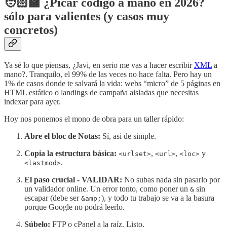
🧑🏻‍🏫
¿Picar código a mano en 2026?
sólo para valientes (y casos muy
concretos)
Ya sé lo que piensas, ¿Javi, en serio me vas a hacer escribir
XML
a
mano?. Tranquilo, el 99% de las veces no hace falta. Pero hay un
1% de casos donde te salvará la vida: webs “micro” de 5 páginas en
HTML estático o landings de campaña aisladas que necesitas
indexar para ayer.
Hoy nos ponemos el mono de obra para un taller rápido:
Abre el bloc de Notas:
Sí, así de simple.
Copia la estructura básica:
,
,
y
<urlset>
<url>
<loc>
.
<lastmod>
El paso crucial - VALIDAR:
No subas nada sin pasarlo por
un validador online. Un error tonto, como poner un
sin
&
escapar (debe ser
), y todo tu trabajo se va a la basura
&amp;
porque Google no podrá leerlo.
Súbelo:
FTP o cPanel a la raíz. Listo.