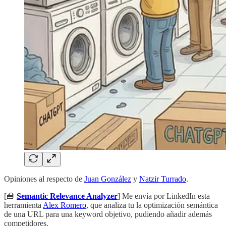
Opiniones al respecto de
Juan González
y
Natzir Turrado
.
[🧰
Semantic Relevance Analyzer
] Me envía por LinkedIn esta
herramienta
Alex Romero
, que analiza tu la optimización semántica
de una URL para una keyword objetivo, pudiendo añadir además
competidores.