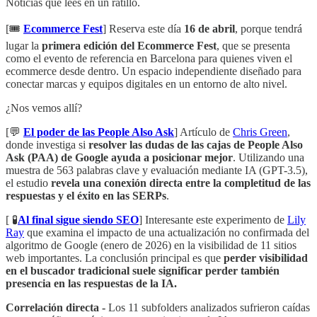
Noticias que lees en un ratillo.
[🎟️
Ecommerce Fest
] Reserva este día
16 de abril
, porque tendrá
lugar la
primera edición del Ecommerce Fest
, que se presenta
como el evento de referencia en Barcelona para quienes viven el
ecommerce desde dentro. Un espacio independiente diseñado para
conectar marcas y equipos digitales en un entorno de alto nivel.
¿Nos vemos allí?
[💬
El poder de las People Also Ask
] Artículo de
Chris Green
,
donde investiga si
resolver las dudas de las cajas de People Also
Ask (PAA) de Google ayuda a posicionar mejor
. Utilizando una
muestra de 563 palabras clave y evaluación mediante IA (GPT-3.5),
el estudio
revela una conexión directa entre la completitud de las
respuestas y el éxito en las SERPs
.
[ 🧪
Al final sigue siendo SEO
] Interesante este experimento de
Lily
Ray
que examina el impacto de una actualización no confirmada del
algoritmo de Google (enero de 2026) en la visibilidad de 11 sitios
web importantes. La conclusión principal es que
perder visibilidad
en el buscador tradicional suele significar perder también
presencia en las respuestas de la IA.
Correlación directa -
Los 11 subfolders analizados sufrieron caídas