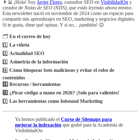
👨‍💻 ¡Hola! Soy
Javier Flores
, consultor SEO en
VisibilidadOn
y
creador de
Notas de SEO (NDS), que estás leyendo ahora mismo
.
Esta newsletter nació en noviembre de 2024 como un espacio para
compartir mis aprendizajes en SEO, marketing y negocios digitales.
Si te gusta, dime qué opinas. Y si no... ¡también! 😉
🗂️
En el correo de hoy
1️⃣
La viñeta
2️⃣
Actualidad SEO
3️⃣
Asimetría de la información
4️⃣
Cómo bloquear bots maliciosos y evitar el robo de
contenidos
5️⃣ Recursos / herramientas
6️⃣ ¿Picar código a mano en 2026? ¡Solo para valientes!
7️⃣
Las herramientas como Inbound Marketing
Ya hemos publicado el
Curso de Sitemaps para
mejorar la indexación
que grabé para la Academia de
VisibilidadOn