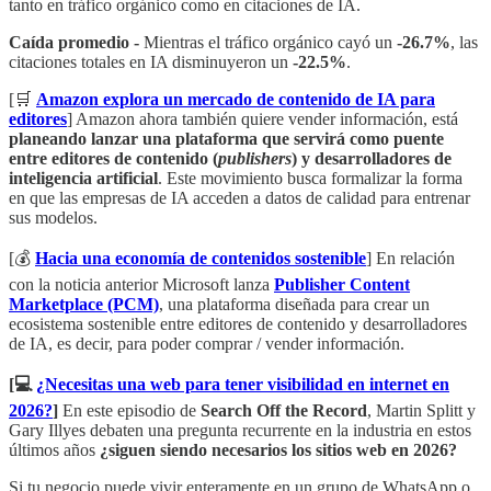
tanto en tráfico orgánico como en citaciones de IA.
Caída promedio -
Mientras el tráfico orgánico cayó un
-26.7%
, las
citaciones totales en IA disminuyeron un
-22.5%
.
[🛒
Amazon explora un mercado de contenido de IA para
editores
] Amazon ahora también quiere vender información, está
planeando lanzar una plataforma que servirá como puente
entre editores de contenido (
publishers
) y desarrolladores de
inteligencia artificial
. Este movimiento busca formalizar la forma
en que las empresas de IA acceden a datos de calidad para entrenar
sus modelos.
[💰
Hacia una economía de contenidos sostenible
] En relación
con la noticia anterior Microsoft lanza
Publisher Content
Marketplace (PCM)
, una plataforma diseñada para crear un
ecosistema sostenible entre editores de contenido y desarrolladores
de IA, es decir, para poder comprar / vender información.
[💻
¿Necesitas una web para tener visibilidad en internet en
2026?
]
En este episodio de
Search Off the Record
, Martin Splitt y
Gary Illyes debaten una pregunta recurrente en la industria en estos
últimos años
¿siguen siendo necesarios los sitios web en 2026?
Si tu negocio puede vivir enteramente en un grupo de WhatsApp o