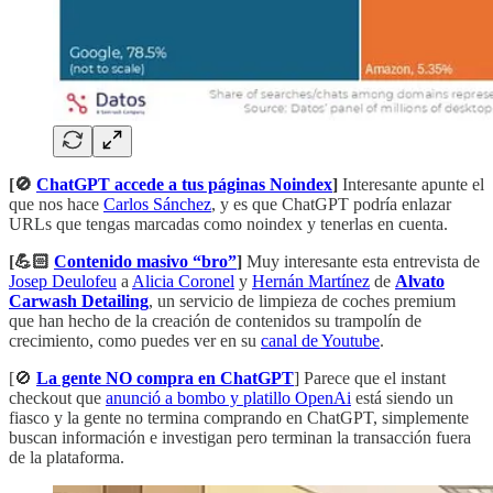
[🚫
ChatGPT accede a tus páginas Noindex
]
Interesante apunte el
que nos hace
Carlos Sánchez
, y es que ChatGPT podría enlazar
URLs que tengas marcadas como noindex y tenerlas en cuenta.
[💪🏻
Contenido masivo “bro”
]
Muy interesante esta entrevista de
Josep Deulofeu
a
Alicia Coronel
y
Hernán Martínez
de
Alvato
Carwash Detailing
, un servicio de limpieza de coches premium
que han hecho de la creación de contenidos su trampolín de
crecimiento, como puedes ver en su
canal de Youtube
.
[🚫
La gente NO compra en ChatGPT
] Parece que el instant
checkout que
anunció a bombo y platillo OpenAi
está siendo un
fiasco y la gente no termina comprando en ChatGPT, simplemente
buscan información e investigan pero terminan la transacción fuera
de la plataforma.