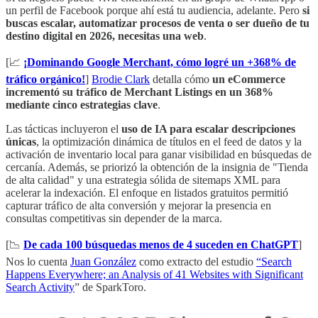
un perfil de Facebook porque ahí está tu audiencia, adelante. Pero
si
buscas escalar, automatizar procesos de venta o ser dueño de tu
destino digital en 2026, necesitas una web
.
[📈
¡Dominando Google Merchant, cómo logré un +368% de
tráfico orgánico!
]
Brodie Clark
detalla cómo
un eCommerce
incrementó su tráfico de Merchant Listings en un 368%
mediante cinco estrategias clave
.
Las tácticas incluyeron el
uso de IA para escalar descripciones
únicas
, la optimización dinámica de títulos en el feed de datos y la
activación de inventario local para ganar visibilidad en búsquedas de
cercanía. Además, se priorizó la obtención de la insignia de "Tienda
de alta calidad" y una estrategia sólida de sitemaps XML para
acelerar la indexación. El enfoque en listados gratuitos permitió
capturar tráfico de alta conversión y mejorar la presencia en
consultas competitivas sin depender de la marca.
[📉
De cada 100 búsquedas menos de 4 suceden en ChatGPT
]
Nos lo cuenta
Juan González
como extracto del estudio
“Search
Happens Everywhere; an Analysis of 41 Websites with Significant
Search Activity
” de SparkToro.