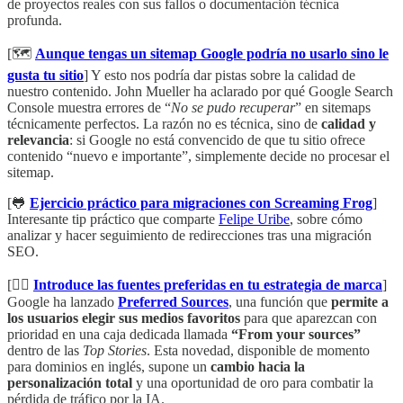
de proyectos reales con sus fallos o documentación técnica
profunda.
[🗺️
Aunque tengas un sitemap Google podría no usarlo sino le
gusta tu sitio
] Y esto nos podría dar pistas sobre la calidad de
nuestro contenido. John Mueller ha aclarado por qué Google Search
Console muestra errores de “
No se pudo recuperar
” en sitemaps
técnicamente perfectos. La razón no es técnica, sino de
calidad y
relevancia
: si Google no está convencido de que tu sitio ofrece
contenido “nuevo e importante”, simplemente decide no procesar el
sitemap.
[🐸
Ejercicio práctico para migraciones con Screaming Frog
]
Interesante tip práctico que comparte
Felipe Uribe
, sobre cómo
analizar y hacer seguimiento de redirecciones tras una migración
SEO.
[✍🏻
Introduce las fuentes preferidas en tu estrategia de marca
]
Google ha lanzado
Preferred Sources
, una función que
permite a
los usuarios elegir sus medios favoritos
para que aparezcan con
prioridad en una caja dedicada llamada
“From your sources”
dentro de las
Top Stories
. Esta novedad, disponible de momento
para dominios en inglés, supone un
cambio hacia la
personalización total
y una oportunidad de oro para combatir la
pérdida de tráfico por la IA.