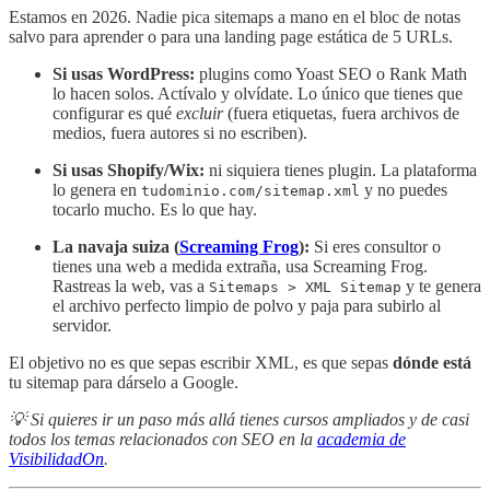
Estamos en 2026. Nadie pica sitemaps a mano en el bloc de notas
salvo para aprender o para una landing page estática de 5 URLs.
Si usas WordPress:
plugins como Yoast SEO o Rank Math
lo hacen solos. Actívalo y olvídate. Lo único que tienes que
configurar es qué
excluir
(fuera etiquetas, fuera archivos de
medios, fuera autores si no escriben).
Si usas Shopify/Wix:
ni siquiera tienes plugin. La plataforma
lo genera en
y no puedes
tudominio.com/sitemap.xml
tocarlo mucho. Es lo que hay.
La navaja suiza (
Screaming Frog
):
Si eres consultor o
tienes una web a medida extraña, usa Screaming Frog.
Rastreas la web, vas a
y te genera
Sitemaps > XML Sitemap
el archivo perfecto limpio de polvo y paja para subirlo al
servidor.
El objetivo no es que sepas escribir XML, es que sepas
dónde está
tu sitemap para dárselo a Google.
💡 Si quieres ir un paso más allá tienes cursos ampliados y de casi
todos los temas relacionados con SEO en la
academia de
VisibilidadOn
.