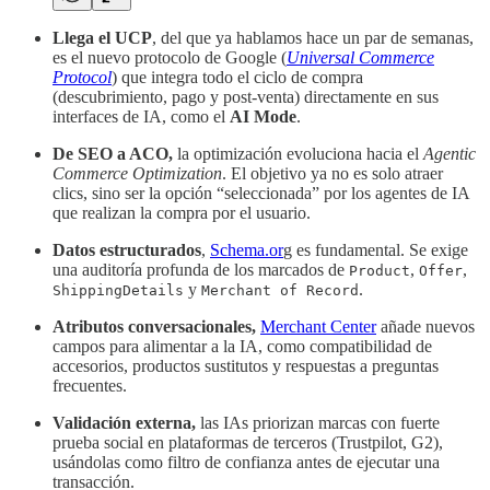
Llega el UCP
, del que ya hablamos hace un par de semanas,
es el nuevo protocolo de Google (
Universal Commerce
Protocol
) que integra todo el ciclo de compra
(descubrimiento, pago y post-venta) directamente en sus
interfaces de IA, como el
AI Mode
.
De SEO a ACO,
la optimización evoluciona hacia el
Agentic
Commerce Optimization
. El objetivo ya no es solo atraer
clics, sino ser la opción “seleccionada” por los agentes de IA
que realizan la compra por el usuario.
Datos estructurados
,
Schema.or
g es fundamental. Se exige
una auditoría profunda de los marcados de
,
,
Product
Offer
y
.
ShippingDetails
Merchant of Record
Atributos conversacionales,
Merchant Center
añade nuevos
campos para alimentar a la IA, como compatibilidad de
accesorios, productos sustitutos y respuestas a preguntas
frecuentes.
Validación externa,
las IAs priorizan marcas con fuerte
prueba social en plataformas de terceros (Trustpilot, G2),
usándolas como filtro de confianza antes de ejecutar una
transacción.