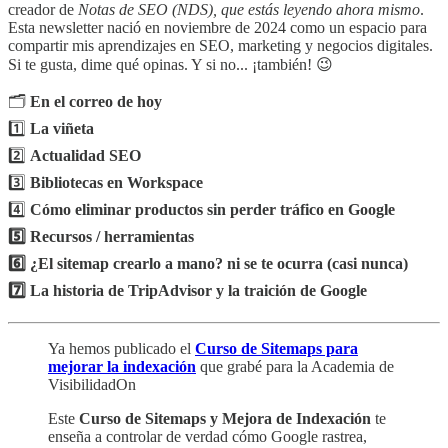
creador de
Notas de SEO (NDS), que estás leyendo ahora mismo
.
Esta newsletter nació en noviembre de 2024 como un espacio para
compartir mis aprendizajes en SEO, marketing y negocios digitales.
Si te gusta, dime qué opinas. Y si no... ¡también! 😉
🗂️
En el correo de hoy
1️⃣
La viñeta
2️⃣
Actualidad SEO
3️⃣
Bibliotecas en Workspace
4️⃣
Cómo eliminar productos sin perder tráfico en Google
5️⃣ Recursos / herramientas
6️⃣ ¿El sitemap crearlo a mano? ni se te ocurra (casi nunca)
7️⃣ La historia de TripAdvisor y la traición de Google
Ya hemos publicado el
Curso de Sitemaps para
mejorar la indexación
que grabé para la Academia de
VisibilidadOn
Este
Curso de Sitemaps y Mejora de Indexación
te
enseña a controlar de verdad cómo Google rastrea,