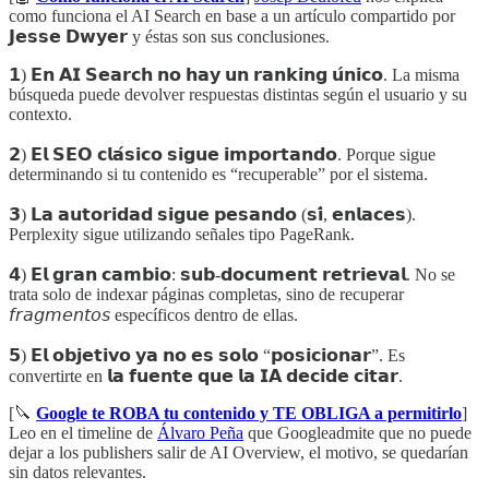
como funciona el AI Search en base a un artículo compartido por
𝗝𝗲𝘀𝘀𝗲 𝗗𝘄𝘆𝗲𝗿 y éstas son sus conclusiones.
𝟭) 𝗘𝗻 𝗔𝗜 𝗦𝗲𝗮𝗿𝗰𝗵 𝗻𝗼 𝗵𝗮𝘆 𝘂𝗻 𝗿𝗮𝗻𝗸𝗶𝗻𝗴 𝘂́𝗻𝗶𝗰𝗼. La misma
búsqueda puede devolver respuestas distintas según el usuario y su
contexto.
𝟮) 𝗘𝗹 𝗦𝗘𝗢 𝗰𝗹𝗮́𝘀𝗶𝗰𝗼 𝘀𝗶𝗴𝘂𝗲 𝗶𝗺𝗽𝗼𝗿𝘁𝗮𝗻𝗱𝗼. Porque sigue
determinando si tu contenido es “recuperable” por el sistema.
𝟯) 𝗟𝗮 𝗮𝘂𝘁𝗼𝗿𝗶𝗱𝗮𝗱 𝘀𝗶𝗴𝘂𝗲 𝗽𝗲𝘀𝗮𝗻𝗱𝗼 (𝘀𝗶́, 𝗲𝗻𝗹𝗮𝗰𝗲𝘀).
Perplexity sigue utilizando señales tipo PageRank.
𝟰) 𝗘𝗹 𝗴𝗿𝗮𝗻 𝗰𝗮𝗺𝗯𝗶𝗼: 𝘀𝘂𝗯-𝗱𝗼𝗰𝘂𝗺𝗲𝗻𝘁 𝗿𝗲𝘁𝗿𝗶𝗲𝘃𝗮𝗹. No se
trata solo de indexar páginas completas, sino de recuperar
𝘧𝘳𝘢𝘨𝘮𝘦𝘯𝘵𝘰𝘴 específicos dentro de ellas.
𝟱) 𝗘𝗹 𝗼𝗯𝗷𝗲𝘁𝗶𝘃𝗼 𝘆𝗮 𝗻𝗼 𝗲𝘀 𝘀𝗼𝗹𝗼 “𝗽𝗼𝘀𝗶𝗰𝗶𝗼𝗻𝗮𝗿”. Es
convertirte en 𝗹𝗮 𝗳𝘂𝗲𝗻𝘁𝗲 𝗾𝘂𝗲 𝗹𝗮 𝗜𝗔 𝗱𝗲𝗰𝗶𝗱𝗲 𝗰𝗶𝘁𝗮𝗿.
[🔪
Google te ROBA tu contenido y TE OBLIGA a permitirlo
]
Leo en el timeline de
Álvaro Peña
que Googleadmite que no puede
dejar a los publishers salir de AI Overview, el motivo, se quedarían
sin datos relevantes.