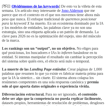
[👋🏻
Olvidémonos de las keywords
] De esto va la viñeta de esta
semana. Un artículo muy interesante de
Jono Alderson
que me
parece que en el contexto en el que nos movemos tiene ahora más
peso que nunca. El enfoque tradicional de
queremos posicionar
para la keyword X
ha muerto. En un ecosistema dominado por la IA
y los modelos de entidades, las palabras clave ya no son una
estrategia, sino una etiqueta aplicada a un patrón de demanda. La
clave para 2026 no es la optimización del espejo, sino del músculo
de la marca.
Los rankings son un “output”, no un objetivo.
No eliges para
qué posicionas, los buscadores e IAs lo
infieren
basándose en tu
entidad. Si intentas manipular el resultado sin cambiar la percepción
del sistema sobre quién eres, el efecto será nulo o temporal.
La muerte de las
Landing Page estándar.
Crear páginas de 1,000
palabras que resumen lo que ya existe es fabricar materia prima para
que la IA la sintetice... sin citarte. El sistema ahora colapsa los
resúmenes competentes en una sola respuesta canónica y
premia
solo al que aporta datos originales o experiencia vivida.
Diferenciación estructural.
Para no ser ignorado,
el contenido
debe ser algo que la competencia no pueda replicar fácilmente,
datasets propios, herramientas de resolución de problemas, desgloses