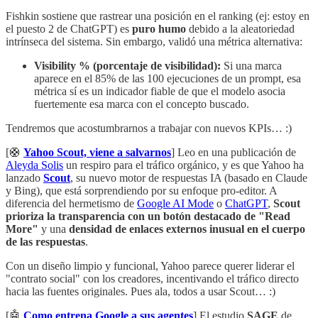
Fishkin sostiene que rastrear una posición en el ranking (ej: estoy en
el puesto 2 de ChatGPT) es
puro humo
debido a la aleatoriedad
intrínseca del sistema. Sin embargo, validó una métrica alternativa:
Visibility % (porcentaje de visibilidad):
Si una marca
aparece en el 85% de las 100 ejecuciones de un prompt, esa
métrica sí es un indicador fiable de que el modelo asocia
fuertemente esa marca con el concepto buscado.
Tendremos que acostumbrarnos a trabajar con nuevos KPIs… :)
[🛟
Yahoo Scout, viene a salvarnos
] Leo en una publicación de
Aleyda Solis
un respiro para el tráfico orgánico, y es que Yahoo ha
lanzado
Scout
, su nuevo motor de respuestas IA (basado en Claude
y Bing), que está sorprendiendo por su enfoque pro-editor. A
diferencia del hermetismo de
Google AI Mode
o
ChatGPT
,
Scout
prioriza la transparencia con un botón destacado de "Read
More"
y una
densidad de enlaces externos inusual en el cuerpo
de las respuestas
.
Con un diseño limpio y funcional, Yahoo parece querer liderar el
"contrato social" con los creadores, incentivando el tráfico directo
hacia las fuentes originales. Pues ala, todos a usar Scout… :)
[🤖
Como entrena Google a sus agentes
] El estudio
SAGE
de