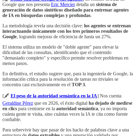
Google que nos presenta
Eric Mercier
detalla un
sistema de
generación de datos sintéticos diseñado para entrenar agentes
de IA en búsquedas complejas y profundas
.
La metodología revela una decisión clave:
los agentes se entrenan
interactuando únicamente con los tres primeros resultados de
Google
, logrando mejoras de eficiencia de hasta un 27%.
El sistema utiliza un modelo de "doble agente" para elevar la
dificultad de las consultas, identificando que el contenido
"demasiado completo" y específico permite resolver problemas en
menos pasos.
En definitiva, el estudio sugiere que, para la ingeniería de Google, la
información crítica para la resolución de tareas no triviales se
concentra casi exclusivamente en el
TOP 3
.
[🖋️
El peso de la autoridad semántica en la IA
] Nos cuenta
Geraldine Pérez
que en 2026, el éxito digital
ha dejado de medirse
en clics
para centrarse en la
autoridad semántica
, ya no importa
cuánta gente te visita, sino cuántas veces la IA te cita como fuente
confiable.
Para sobrevivir hay que pasar de los hacks de palabras clave a una
estructura de
datos extraíbles
y una reputación validada por