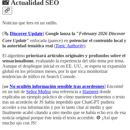
📸 Actualidad SEO
Noticias que lees en un ratillo.
[🗞️
Discover Update
]
Google lanza la "
February 2026 Discover
Core Update
"
enfocada (parece) en
potenciar el contenido local y
la autoridad temática real
(
Topic Authority
).
El algoritmo
priorizará artículos originales y profundos sobre el
sensacionalismo
, evaluando la experiencia del sitio tema por tema.
Aunque el despliegue inicial es en EE. UU., se espera su expansión
global en los próximos meses, por lo que toca monitorizar
tendencias de tráfico en Search Console.
[🧱
No ocultéis información sensible tras acordeones
] Encontré
en un tuit de
Señor Muñoz
una referencia a
Harpreet
donde
explicaba un ejemplo práctico de cómo mantener elementos o texto
tras un acordeón de JS había impedido que ChatGPT pudiera
acceder a esa información y por lo tanto citar al medio y que
finalmente acabó citando a otro medio que se había echo eco de esa
noticia original porque éste tenía el texto accesible. 🚫 ¡Así que
mucho ojo con JS!