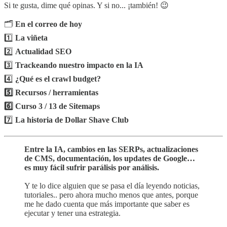
Si te gusta, dime qué opinas. Y si no... ¡también! 😉
🗂️
En el correo de hoy
1️⃣
La viñeta
2️⃣
Actualidad SEO
3️⃣
Trackeando nuestro impacto en la IA
4️⃣
¿Qué es el crawl budget?
5️⃣ Recursos / herramientas
6️⃣ Curso 3 / 13 de Sitemaps
7️⃣
La historia de Dollar Shave Club
Entre la IA, cambios en las SERPs, actualizaciones
de CMS, documentación, los updates de Google…
es muy fácil sufrir parálisis por análisis.
Y te lo dice alguien que se pasa el día leyendo noticias,
tutoriales.. pero ahora mucho menos que antes, porque
me he dado cuenta que más importante que saber es
ejecutar y tener una estrategia.