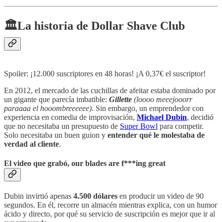
🏛️La historia de Dollar Shave Club
Spoiler: ¡12.000 suscriptores en 48 horas! ¡A 0,37€ el suscriptor!
En 2012, el mercado de las cuchillas de afeitar estaba dominado por
un gigante que parecía imbatible:
Gillette
(loooo meeejooorr
paraaaa el hooombreeeeee)
. Sin embargo, un emprendedor con
experiencia en comedia de improvisación,
Michael Dubin
, decidió
que no necesitaba un presupuesto de
Super Bowl
para competir.
Solo necesitaba un buen guion y
entender qué le molestaba de
verdad al cliente
.
El video que grabó, our blades are f***ing great
Dubin invirtió apenas
4.500 dólares
en producir un video de 90
segundos. En él, recorre un almacén mientras explica, con un humor
ácido y directo, por qué su servicio de suscripción es mejor que ir al