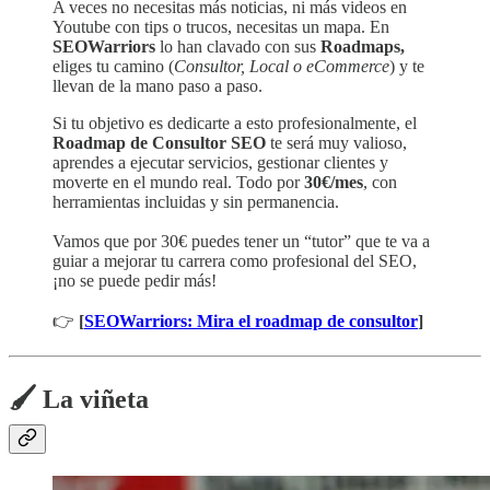
A veces no necesitas más noticias, ni más videos en
Youtube con tips o trucos, necesitas un mapa. En
SEOWarriors
lo han clavado con sus
Roadmaps,
eliges tu camino (
Consultor, Local o eCommerce
) y te
llevan de la mano paso a paso.
Si tu objetivo es dedicarte a esto profesionalmente, el
Roadmap de Consultor SEO
te será muy valioso,
aprendes a ejecutar servicios, gestionar clientes y
moverte en el mundo real. Todo por
30€/mes
, con
herramientas incluidas y sin permanencia.
Vamos que por 30€ puedes tener un “tutor” que te va a
guiar a mejorar tu carrera como profesional del SEO,
¡no se puede pedir más!
👉
[
SEOWarriors: Mira el roadmap de consultor
]
🖌️ La viñeta