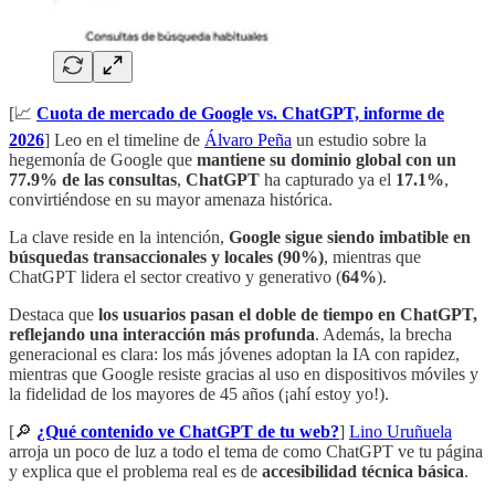
[📈
Cuota de mercado de Google vs. ChatGPT, informe de
2026
] Leo en el timeline de
Álvaro Peña
un estudio sobre la
hegemonía de Google que
mantiene su dominio global con un
77.9% de las consultas
,
ChatGPT
ha capturado ya el
17.1%
,
convirtiéndose en su mayor amenaza histórica.
La clave reside en la intención,
Google sigue siendo imbatible en
búsquedas transaccionales y locales (90%)
, mientras que
ChatGPT lidera el sector creativo y generativo (
64%
).
Destaca que
los usuarios pasan el doble de tiempo en ChatGPT,
reflejando una interacción más profunda
. Además, la brecha
generacional es clara: los más jóvenes adoptan la IA con rapidez,
mientras que Google resiste gracias al uso en dispositivos móviles y
la fidelidad de los mayores de 45 años (¡ahí estoy yo!).
[🔎
¿Qué contenido ve ChatGPT de tu web?
]
Lino Uruñuela
arroja un poco de luz a todo el tema de como ChatGPT ve tu página
y explica que el problema real es de
accesibilidad técnica básica
.