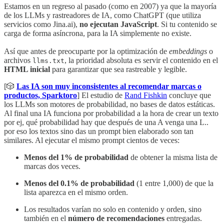
Estamos en un regreso al pasado (como en 2007) ya que la mayoría
de los LLMs y rastreadores de IA, como ChatGPT (que utiliza
servicios como Jina.ai),
no ejecutan JavaScript
. Si tu contenido se
carga de forma asíncrona, para la IA simplemente no existe.
Así que antes de preocuparte por la optimización de
embeddings
o
archivos
, la prioridad absoluta es servir el contenido en el
llms.txt
HTML inicial
para garantizar que sea rastreable y legible.
[🎲
Las IA son muy inconsistentes al recomendar marcas o
productos, Sparktoro
] El estudio de
Rand Fishkin
concluye que
los LLMs son motores de probabilidad, no bases de datos estáticas.
Al final una IA funciona por probabilidad a la hora de crear un texto
por ej, qué probabilidad hay que después de una A venga una L..
por eso los textos sino das un prompt bien elaborado son tan
similares. Al ejecutar el mismo prompt cientos de veces:
Menos del 1% de probabilidad
de obtener la misma lista de
marcas dos veces.
Menos del 0.1% de probabilidad
(1 entre 1,000) de que la
lista aparezca en el mismo orden.
Los resultados varían no solo en contenido y orden, sino
también en el
número de recomendaciones
entregadas.