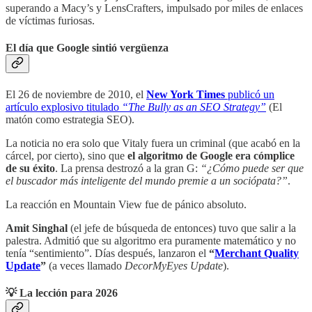
superando a Macy’s y LensCrafters, impulsado por miles de enlaces
de víctimas furiosas.
El día que Google sintió vergüenza
El 26 de noviembre de 2010, el
New York Times
publicó un
artículo explosivo titulado
“The Bully as an SEO Strategy”
(El
matón como estrategia SEO).
La noticia no era solo que Vitaly fuera un criminal (que acabó en la
cárcel, por cierto), sino que
el algoritmo de Google era cómplice
de su éxito
. La prensa destrozó a la gran G:
“¿Cómo puede ser que
el buscador más inteligente del mundo premie a un sociópata?”
.
La reacción en Mountain View fue de pánico absoluto.
Amit Singhal
(el jefe de búsqueda de entonces) tuvo que salir a la
palestra. Admitió que su algoritmo era puramente matemático y no
tenía “sentimiento”. Días después, lanzaron el
“
Merchant Quality
Update
”
(a veces llamado
DecorMyEyes Update
).
💡 La lección para 2026