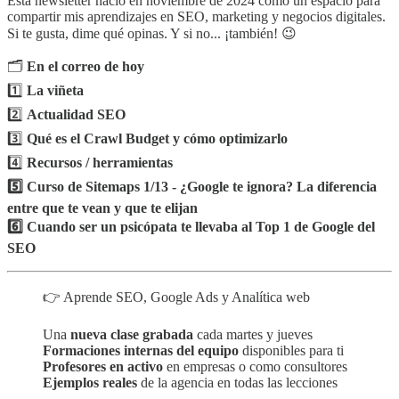
Esta newsletter nació en noviembre de 2024 como un espacio para
compartir mis aprendizajes en SEO, marketing y negocios digitales.
Si te gusta, dime qué opinas. Y si no... ¡también! 😉
🗂️
En el correo de hoy
1️⃣
La viñeta
2️⃣
Actualidad SEO
3️⃣
Qué es el Crawl Budget y cómo optimizarlo
4️⃣
Recursos / herramientas
5️⃣ Curso de Sitemaps 1/13 - ¿Google te ignora? La diferencia
entre que te vean y que te elijan
6️⃣
Cuando ser un psicópata te llevaba al Top 1 de Google del
SEO
👉 Aprende SEO, Google Ads y Analítica web
Una
nueva clase grabada
cada martes y jueves
Formaciones internas del equipo
disponibles para ti
Profesores en activo
en empresas o como consultores
Ejemplos reales
de la agencia en todas las lecciones