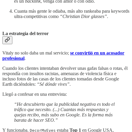
es un
backlink
, venga con amor o con odio.
Cuanta más gente le odiaba, más alto rankeaba para keywords
ultra-competitivas como
“Christian Dior glasses”
.
La estrategia del terror
Vitaly no solo daba un mal servicio;
se convirtió en un acosador
profesional
.
Cuando los clientes intentaban devolver unas gafas falsas o rotas, él
respondía con insultos racistas, amenazas de violencia física e
incluso fotos de las casas de los clientes tomadas desde Google
Earth diciéndoles:
“Sé dónde vives”
.
Llegó a confesar en una entrevista:
“He descubierto que la publicidad negativa es todo el
tráfico que necesito. (...) Cuantas más respuestas y
quejas recibo, más subo en Google. Es la forma más
barata de hacer SEO.”
Y funcionaba.
estaba
Top 1
en Google USA,
DecorMyEyes