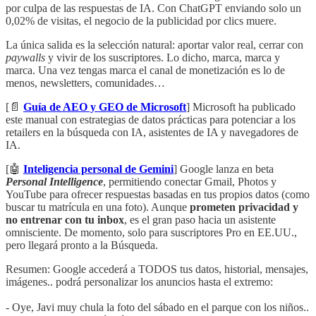
por culpa de las respuestas de IA. Con ChatGPT enviando solo un
0,02% de visitas, el negocio de la publicidad por clics muere.
La única salida es la selección natural: aportar valor real, cerrar con
paywalls
y vivir de los suscriptores. Lo dicho, marca, marca y
marca. Una vez tengas marca el canal de monetización es lo de
menos, newsletters, comunidades…
[📄
Guía de AEO y GEO de Microsoft
] Microsoft ha publicado
este manual con estrategias de datos prácticas para potenciar a los
retailers en la búsqueda con IA, asistentes de IA y navegadores de
IA.
[🤖
Inteligencia personal de Gemini
] Google lanza en beta
Personal Intelligence
, permitiendo conectar Gmail, Photos y
YouTube para ofrecer respuestas basadas en tus propios datos (como
buscar tu matrícula en una foto). Aunque
prometen privacidad y
no entrenar con tu inbox
, es el gran paso hacia un asistente
omnisciente. De momento, solo para suscriptores Pro en EE.UU.,
pero llegará pronto a la Búsqueda.
Resumen: Google accederá a TODOS tus datos, historial, mensajes,
imágenes.. podrá personalizar los anuncios hasta el extremo:
- Oye, Javi muy chula la foto del sábado en el parque con los niños..