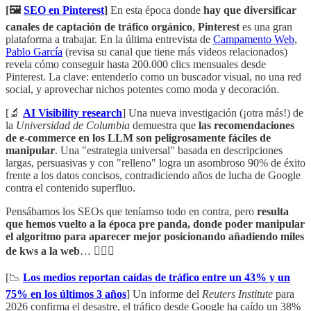
[🖼️
SEO en Pinterest
]
En esta época donde
hay que diversificar
canales de captación de tráfico orgánico
,
Pinterest
es una gran
plataforma a trabajar. En la última entrevista de
Campamento Web
,
Pablo García
(revisa su canal que tiene más videos relacionados)
revela cómo conseguir hasta 200.000 clics mensuales desde
Pinterest. La clave: entenderlo como un buscador visual, no una red
social, y aprovechar nichos potentes como moda y decoración.
[🔬
AI Visibility research
] Una nueva investigación (¡otra más!) de
la
Universidad de Columbia
demuestra que
las recomendaciones
de e-commerce en los LLM son peligrosamente fáciles de
manipular
. Una "estrategia universal" basada en descripciones
largas, persuasivas y con "relleno" logra un asombroso 90% de éxito
frente a los datos concisos, contradiciendo años de lucha de Google
contra el contenido superfluo.
Pensábamos los SEOs que teníamso todo en contra, pero
resulta
que hemos vuelto a la época pre panda, donde poder manipular
el algoritmo para aparecer mejor posicionando añadiendo miles
de kws a la web
… 🦹🏻‍♂️
[📉
Los medios reportan caídas de tráfico entre un 43% y un
75% en los últimos 3 años
] Un informe del
Reuters Institute
para
2026 confirma el desastre, el tráfico desde Google ha caído un 38%