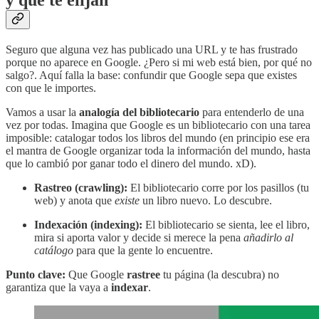
y que te elijan
Seguro que alguna vez has publicado una URL y te has frustrado
porque no aparece en Google. ¿Pero si mi web está bien, por qué no
salgo?. Aquí falla la base: confundir que Google sepa que existes
con que le importes.
Vamos a usar la
analogía del bibliotecario
para entenderlo de una
vez por todas. Imagina que Google es un bibliotecario con una tarea
imposible: catalogar todos los libros del mundo (en principio ese era
el mantra de Google organizar toda la información del mundo, hasta
que lo cambió por ganar todo el dinero del mundo. xD).
Rastreo (crawling):
El bibliotecario corre por los pasillos (tu
web) y anota que
existe
un libro nuevo. Lo descubre.
Indexación (indexing):
El bibliotecario se sienta, lee el libro,
mira si aporta valor y decide si merece la pena
añadirlo al
catálogo
para que la gente lo encuentre.
Punto clave:
Que Google
rastree
tu página (la descubra) no
garantiza que la vaya a
indexar
.