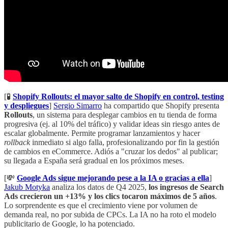
[🧪
Shopify Rollouts: el mayor salto de Shopify en control, testing
y despliegues
]
Sergio Simarro
ha compartido que Shopify presenta
Rollouts
, un sistema para desplegar cambios en tu tienda de forma
progresiva (ej. al 10% del tráfico) y validar ideas sin riesgo antes de
escalar globalmente. Permite programar lanzamientos y hacer
rollback
inmediato si algo falla, profesionalizando por fin la gestión
de cambios en eCommerce. Adiós a "cruzar los dedos" al publicar;
su llegada a España será gradual en los próximos meses.
[💸
Google Ads sigue mejorando pese a la IA o gracias a ella
]
Jakub Motyka
analiza los datos de Q4 2025,
los ingresos de Search
Ads crecieron un +13% y los clics tocaron máximos de 5 años
.
Lo sorprendente es que el crecimiento viene por volumen de
demanda real, no por subida de CPCs. La IA no ha roto el modelo
publicitario de Google, lo ha potenciado.