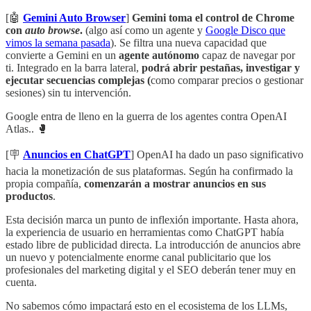
[🤖
Gemini Auto Browser
]
Gemini toma el control de Chrome
con
auto browse
.
(algo así como un agente y
Google Disco que
vimos la semana pasada
). Se filtra una nueva capacidad que
convierte a Gemini en un
agente autónomo
capaz de navegar por
ti. Integrado en la barra lateral,
podrá abrir pestañas, investigar y
ejecutar secuencias complejas (
como comparar precios o gestionar
sesiones) sin tu intervención.
Google entra de lleno en la guerra de los agentes contra OpenAI
Atlas.. 🥊
[🪧
Anuncios en ChatGPT
] OpenAI ha dado un paso significativo
hacia la monetización de sus plataformas. Según ha confirmado la
propia compañía,
comenzarán a mostrar anuncios en sus
productos
.
Esta decisión marca un punto de inflexión importante. Hasta ahora,
la experiencia de usuario en herramientas como ChatGPT había
estado libre de publicidad directa. La introducción de anuncios abre
un nuevo y potencialmente enorme canal publicitario que los
profesionales del marketing digital y el SEO deberán tener muy en
cuenta.
No sabemos cómo impactará esto en el ecosistema de los LLMs,