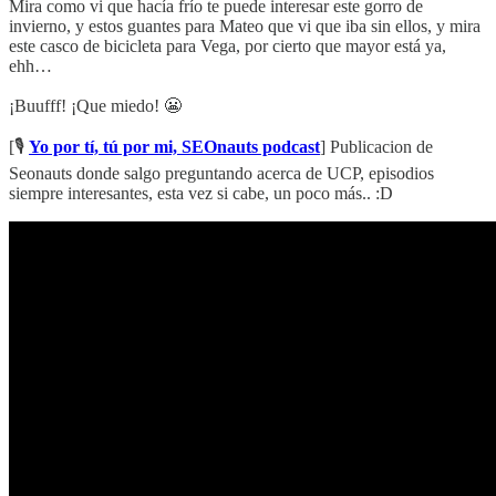
Mira como vi que hacía frío te puede interesar este gorro de
invierno, y estos guantes para Mateo que vi que iba sin ellos, y mira
este casco de bicicleta para Vega, por cierto que mayor está ya,
ehh…
¡Buufff! ¡Que miedo! 😬
[🎙️
Yo por tí, tú por mi, SEOnauts podcast
] Publicacion de
Seonauts donde salgo preguntando acerca de UCP, episodios
siempre interesantes, esta vez si cabe, un poco más.. :D