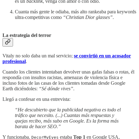
es un
backlink
, venga con amor o con odio.
Cuanta más gente le odiaba, más alto rankeaba para keywords
ultra-competitivas como
“Christian Dior glasses”
.
La estrategia del terror
Vitaly no solo daba un mal servicio;
se convirtió en un acosador
profesional
.
Cuando los clientes intentaban devolver unas gafas falsas o rotas, él
respondía con insultos racistas, amenazas de violencia física e
incluso fotos de las casas de los clientes tomadas desde Google
Earth diciéndoles:
“Sé dónde vives”
.
Llegó a confesar en una entrevista:
“He descubierto que la publicidad negativa es todo el
tráfico que necesito. (...) Cuantas más respuestas y
quejas recibo, más subo en Google. Es la forma más
barata de hacer SEO.”
Y funcionaba.
estaba
Top 1
en Google USA,
DecorMyEyes