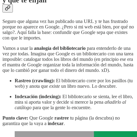
y que te elijan
Seguro que alguna vez has publicado una URL y te has frustrado
porque no aparece en Google. ¿Pero si mi web está bien, por qué no
salgo?. Aquí falla la base: confundir que Google sepa que existes
con que le importes.
Vamos a usar la
analogía del bibliotecario
para entenderlo de una
vez por todas. Imagina que Google es un bibliotecario con una tarea
imposible: catalogar todos los libros del mundo (en principio ese era
el mantra de Google organizar toda la información del mundo, hasta
que lo cambió por ganar todo el dinero del mundo. xD).
Rastreo (crawling):
El bibliotecario corre por los pasillos (tu
web) y anota que
existe
un libro nuevo. Lo descubre.
Indexación (indexing):
El bibliotecario se sienta, lee el libro,
mira si aporta valor y decide si merece la pena
añadirlo al
catálogo
para que la gente lo encuentre.
Punto clave:
Que Google
rastree
tu página (la descubra) no
garantiza que la vaya a
indexar
.