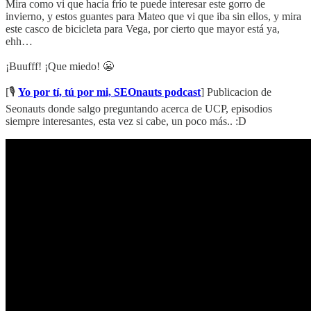
Mira como vi que hacía frío te puede interesar este gorro de
invierno, y estos guantes para Mateo que vi que iba sin ellos, y mira
este casco de bicicleta para Vega, por cierto que mayor está ya,
ehh…
¡Buufff! ¡Que miedo! 😬
[🎙️
Yo por tí, tú por mi, SEOnauts podcast
] Publicacion de
Seonauts donde salgo preguntando acerca de UCP, episodios
siempre interesantes, esta vez si cabe, un poco más.. :D