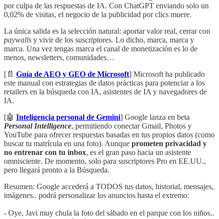
por culpa de las respuestas de IA. Con ChatGPT enviando solo un
0,02% de visitas, el negocio de la publicidad por clics muere.
La única salida es la selección natural: aportar valor real, cerrar con
paywalls
y vivir de los suscriptores. Lo dicho, marca, marca y
marca. Una vez tengas marca el canal de monetización es lo de
menos, newsletters, comunidades…
[📄
Guía de AEO y GEO de Microsoft
] Microsoft ha publicado
este manual con estrategias de datos prácticas para potenciar a los
retailers en la búsqueda con IA, asistentes de IA y navegadores de
IA.
[🤖
Inteligencia personal de Gemini
] Google lanza en beta
Personal Intelligence
, permitiendo conectar Gmail, Photos y
YouTube para ofrecer respuestas basadas en tus propios datos (como
buscar tu matrícula en una foto). Aunque
prometen privacidad y
no entrenar con tu inbox
, es el gran paso hacia un asistente
omnisciente. De momento, solo para suscriptores Pro en EE.UU.,
pero llegará pronto a la Búsqueda.
Resumen: Google accederá a TODOS tus datos, historial, mensajes,
imágenes.. podrá personalizar los anuncios hasta el extremo:
- Oye, Javi muy chula la foto del sábado en el parque con los niños..