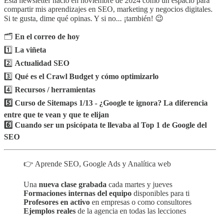
Esta newsletter nació en noviembre de 2024 como un espacio para
compartir mis aprendizajes en SEO, marketing y negocios digitales.
Si te gusta, dime qué opinas. Y si no... ¡también! 😉
🗂️
En el correo de hoy
1️⃣
La viñeta
2️⃣
Actualidad SEO
3️⃣
Qué es el Crawl Budget y cómo optimizarlo
4️⃣
Recursos / herramientas
5️⃣ Curso de Sitemaps 1/13 - ¿Google te ignora? La diferencia
entre que te vean y que te elijan
6️⃣
Cuando ser un psicópata te llevaba al Top 1 de Google del
SEO
👉 Aprende SEO, Google Ads y Analítica web
Una
nueva clase grabada
cada martes y jueves
Formaciones internas del equipo
disponibles para ti
Profesores en activo
en empresas o como consultores
Ejemplos reales
de la agencia en todas las lecciones