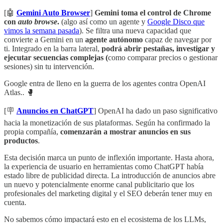
[🤖
Gemini Auto Browser
]
Gemini toma el control de Chrome
con
auto browse
.
(algo así como un agente y
Google Disco que
vimos la semana pasada
). Se filtra una nueva capacidad que
convierte a Gemini en un
agente autónomo
capaz de navegar por
ti. Integrado en la barra lateral,
podrá abrir pestañas, investigar y
ejecutar secuencias complejas (
como comparar precios o gestionar
sesiones) sin tu intervención.
Google entra de lleno en la guerra de los agentes contra OpenAI
Atlas.. 🥊
[🪧
Anuncios en ChatGPT
] OpenAI ha dado un paso significativo
hacia la monetización de sus plataformas. Según ha confirmado la
propia compañía,
comenzarán a mostrar anuncios en sus
productos
.
Esta decisión marca un punto de inflexión importante. Hasta ahora,
la experiencia de usuario en herramientas como ChatGPT había
estado libre de publicidad directa. La introducción de anuncios abre
un nuevo y potencialmente enorme canal publicitario que los
profesionales del marketing digital y el SEO deberán tener muy en
cuenta.
No sabemos cómo impactará esto en el ecosistema de los LLMs,