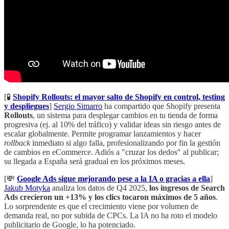
[🧪
Shopify Rollouts: el mayor salto de Shopify en control, testing
y despliegues
]
Sergio Simarro
ha compartido que Shopify presenta
Rollouts
, un sistema para desplegar cambios en tu tienda de forma
progresiva (ej. al 10% del tráfico) y validar ideas sin riesgo antes de
escalar globalmente. Permite programar lanzamientos y hacer
rollback
inmediato si algo falla, profesionalizando por fin la gestión
de cambios en eCommerce. Adiós a "cruzar los dedos" al publicar;
su llegada a España será gradual en los próximos meses.
[💸
Google Ads sigue mejorando pese a la IA o gracias a ella
]
Jakub Motyka
analiza los datos de Q4 2025,
los ingresos de Search
Ads crecieron un +13% y los clics tocaron máximos de 5 años
.
Lo sorprendente es que el crecimiento viene por volumen de
demanda real, no por subida de CPCs. La IA no ha roto el modelo
publicitario de Google, lo ha potenciado.