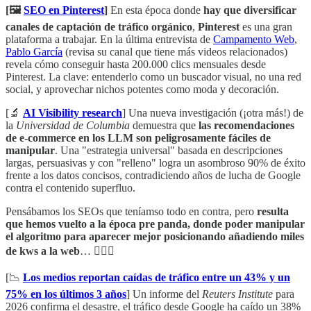
[🖼️
SEO en Pinterest
]
En esta época donde
hay que diversificar
canales de captación de tráfico orgánico
,
Pinterest
es una gran
plataforma a trabajar. En la última entrevista de
Campamento Web
,
Pablo García
(revisa su canal que tiene más videos relacionados)
revela cómo conseguir hasta 200.000 clics mensuales desde
Pinterest. La clave: entenderlo como un buscador visual, no una red
social, y aprovechar nichos potentes como moda y decoración.
[🔬
AI Visibility research
] Una nueva investigación (¡otra más!) de
la
Universidad de Columbia
demuestra que
las recomendaciones
de e-commerce en los LLM son peligrosamente fáciles de
manipular
. Una "estrategia universal" basada en descripciones
largas, persuasivas y con "relleno" logra un asombroso 90% de éxito
frente a los datos concisos, contradiciendo años de lucha de Google
contra el contenido superfluo.
Pensábamos los SEOs que teníamso todo en contra, pero
resulta
que hemos vuelto a la época pre panda, donde poder manipular
el algoritmo para aparecer mejor posicionando añadiendo miles
de kws a la web
… 🦹🏻‍♂️
[📉
Los medios reportan caídas de tráfico entre un 43% y un
75% en los últimos 3 años
] Un informe del
Reuters Institute
para
2026 confirma el desastre, el tráfico desde Google ha caído un 38%