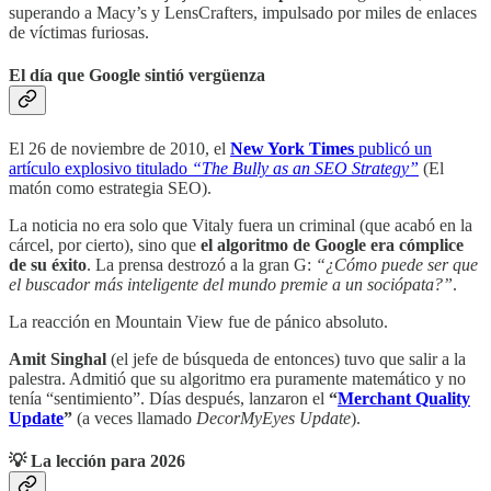
superando a Macy’s y LensCrafters, impulsado por miles de enlaces
de víctimas furiosas.
El día que Google sintió vergüenza
El 26 de noviembre de 2010, el
New York Times
publicó un
artículo explosivo titulado
“The Bully as an SEO Strategy”
(El
matón como estrategia SEO).
La noticia no era solo que Vitaly fuera un criminal (que acabó en la
cárcel, por cierto), sino que
el algoritmo de Google era cómplice
de su éxito
. La prensa destrozó a la gran G:
“¿Cómo puede ser que
el buscador más inteligente del mundo premie a un sociópata?”
.
La reacción en Mountain View fue de pánico absoluto.
Amit Singhal
(el jefe de búsqueda de entonces) tuvo que salir a la
palestra. Admitió que su algoritmo era puramente matemático y no
tenía “sentimiento”. Días después, lanzaron el
“
Merchant Quality
Update
”
(a veces llamado
DecorMyEyes Update
).
💡 La lección para 2026