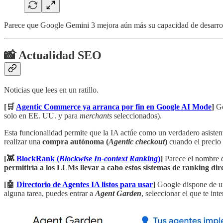
Parece que Google Gemini 3 mejora aún más su capacidad de desarrol
📸 Actualidad SEO
Noticias que lees en un ratillo.
[🛒
Agentic Commerce ya arranca por fin en Google AI Mode
]
Go
solo en EE. UU. y para
merchants
seleccionados).
Esta funcionalidad permite que la IA actúe como un verdadero asiste
realizar una
compra autónoma (
Agentic checkout
)
cuando el precio 
[👾
BlockRank (
Blockwise In-context Ranking
)
]
Parece el nombre d
permitiría a los LLMs llevar a cabo estos sistemas de ranking di
[🤖
Directorio de Agentes IA listos para usar
]
Google dispone de un 
alguna tarea, puedes entrar a
Agent Garden
, seleccionar el que te int