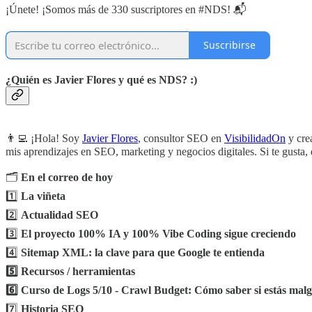
¡Únete! ¡Somos más de 330 suscriptores en #NDS! 📬
Suscribirse
¿Quién es Javier Flores y qué es NDS? :)
👨‍💻 ¡Hola! Soy
Javier Flores
, consultor SEO en
VisibilidadOn
y cre
mis aprendizajes en SEO, marketing y negocios digitales. Si te gusta, 
🗂️
En el correo de hoy
1️⃣
La viñeta
2️⃣
Actualidad SEO
3️⃣
El proyecto 100% IA y 100% Vibe Coding sigue creciendo
4️⃣
Sitemap XML: la clave para que Google te entienda
5️⃣ Recursos / herramientas
6️⃣ Curso de Logs 5/10 - Crawl Budget: Cómo saber si estás malga
7️⃣
Historia SEO