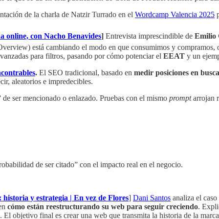
ntación de la charla de Natzir Turrado en el
Wordcamp Valencia 2025
p
da online, con Nacho Benavides
]
Entrevista imprescindible de
Emilio
verview) está cambiando el modo en que consumimos y compramos, obli
avanzadas para filtros, pasando por cómo potenciar el
EEAT
y un ejempl
contrables
.
El SEO tradicional, basado en
medir posiciones en busca
ecir, aleatorios e impredecibles.
”
de ser mencionado o enlazado. Pruebas con el mismo
prompt
arrojan r
robabilidad de ser citado” con el impacto real en el negocio.
istoria y estrategia | En vez de Flores
]
Dani Santos
analiza el caso
 en
cómo están reestructurando su web para seguir creciendo
. Expli
 El objetivo final es crear una web que transmita la historia de la marca