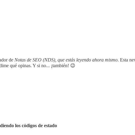
ador de
Notas de SEO (NDS), que estás leyendo ahora mismo
. Esta n
dime qué opinas. Y si no... ¡también! 😉
diendo los códigos de estado