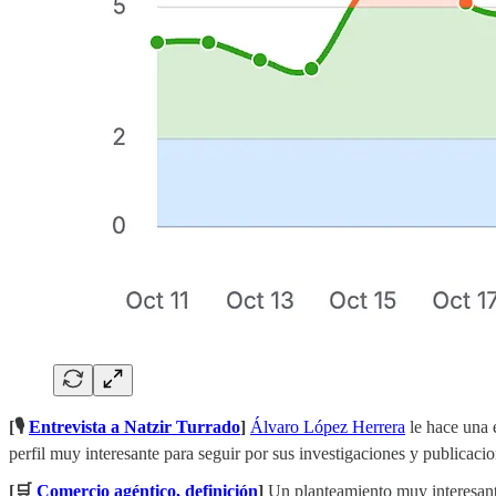
[🎙️
Entrevista a Natzir Turrado
]
Álvaro López Herrera
le hace una e
perfil muy interesante para seguir por sus investigaciones y publicac
[🛒
Comercio agéntico, definición
]
Un planteamiento muy interesante