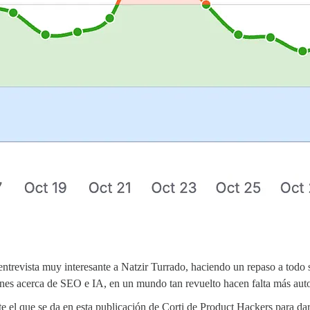
ntrevista muy interesante a Natzir Turrado, haciendo un repaso a todo s
iones acerca de SEO e IA, en un mundo tan revuelto hacen falta más auto
 el que se da en esta publicación de Corti de Product Hackers para dar