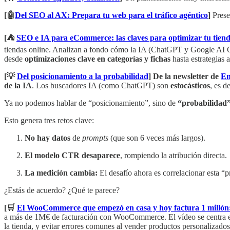
[🤖
Del SEO al AX: Prepara tu web para el tráfico agéntico
]
Prese
[⛺
SEO e IA para eCommerce: las claves para optimizar tu tien
tiendas online. Analizan a fondo cómo la IA (ChatGPT y Google AI O
desde
optimizaciones clave en categorías y fichas
hasta estrategias 
[💡
Del posicionamiento a la probabilidad
] De la newsletter de
En
de la IA
. Los buscadores IA (como ChatGPT) son
estocásticos
, es d
Ya no podemos hablar de “posicionamiento”, sino de
“probabilidad
Esto genera tres retos clave:
No hay datos
de
prompts
(que son 6 veces más largos).
El modelo CTR desaparece
, rompiendo la atribución directa.
La medición cambia:
El desafío ahora es correlacionar esta “p
¿Estás de acuerdo? ¿Qué te parece?
[🛒
El WooCommerce que empezó en casa y hoy factura 1 millón: h
a más de 1M€ de facturación con WooCommerce. El vídeo se centra
la tienda, y evitar errores comunes al vender productos personalizados.