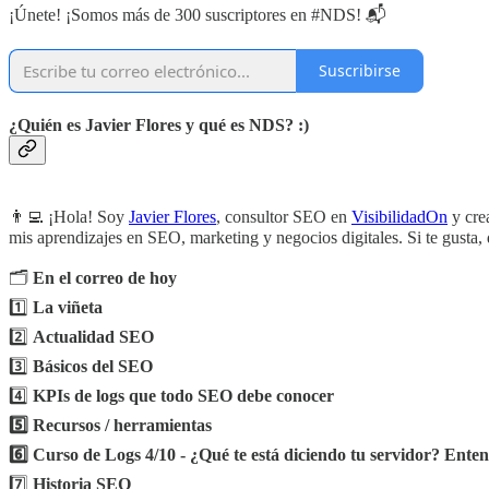
¡Únete! ¡Somos más de 300 suscriptores en #NDS! 📬
Suscribirse
¿Quién es Javier Flores y qué es NDS? :)
👨‍💻 ¡Hola! Soy
Javier Flores
, consultor SEO en
VisibilidadOn
y cre
mis aprendizajes en SEO, marketing y negocios digitales. Si te gusta, 
🗂️
En el correo de hoy
1️⃣
La viñeta
2️⃣
Actualidad SEO
3️⃣
Básicos del SEO
4️⃣
KPIs de logs que todo SEO debe conocer
5️⃣ Recursos / herramientas
6️⃣ Curso de Logs 4/10 - ¿Qué te está diciendo tu servidor? Enten
7️⃣
Historia SEO