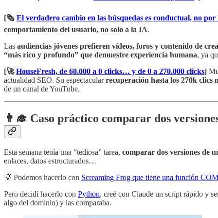
[🗞️
El verdadero cambio en las búsquedas es conductual, no por 
comportamiento del usuario, no solo a la IA
.
Las
audiencias jóvenes prefieren vídeos, foros y contenido de cre
“más rico y profundo” que demuestre experiencia humana
, ya q
[🚀
HouseFresh, de 60.000 a 0 clicks… y de 0 a 270.000 clicks
]
Muy
actualidad SEO. Su espectacular
recuperación hasta los 270k clics
de un canal de YouTube.
👨‍🎓
Caso práctico comparar dos versione
Esta semana tenía una “tediosa” tarea,
comparar dos versiones de 
enlaces, datos estructurados…
💡 Podemos hacerlo con
Screaming Frog que tiene una función CO
Pero decidí hacerlo con
Python
, creé con Claude un script rápido y s
algo del dominio) y las comparaba.