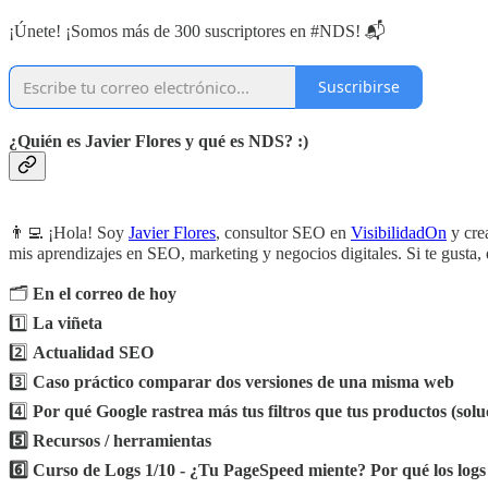
¡Únete! ¡Somos más de 300 suscriptores en #NDS! 📬
Suscribirse
¿Quién es Javier Flores y qué es NDS? :)
👨‍💻 ¡Hola! Soy
Javier Flores
, consultor SEO en
VisibilidadOn
y cre
mis aprendizajes en SEO, marketing y negocios digitales. Si te gusta, 
🗂️
En el correo de hoy
1️⃣
La viñeta
2️⃣
Actualidad SEO
3️⃣
Caso práctico comparar dos versiones de una misma web
4️⃣
Por qué Google rastrea más tus filtros que tus productos (solu
5️⃣ Recursos / herramientas
6️⃣ Curso de Logs 1/10 - ¿Tu PageSpeed miente? Por qué los logs 