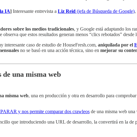
la IA
]
Interesante entrevista a
Liz Reid
(jefa de Búsqueda de Google)
,
adores sobre los medios tradicionales
, y Google está adaptando los ra
ue observa que estos resultados generan menos “clics rebotados” desde 
 interesante caso de estudio de HouseFresh.com,
aniquilada por el
H
 mensuales
no se basó en una acción técnica, sino en
mejorar su conte
s de una misma web
una misma web
, una en producción y otra en desarrollo para comprobar
MPARAR y nos permite comparar dos crawleos
de una misma web una 
encillo que introduciendo una URL de desarrollo, la convertirá en la d