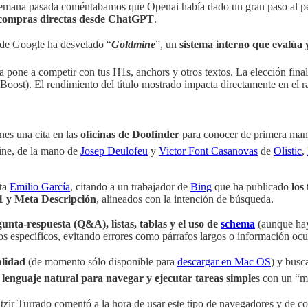
semana pasada coméntabamos que Openai había dado un gran paso al per
 compras directas desde ChatGPT
.
n de Google ha desvelado “
Goldmine
”, un
sistema interno que evalúa 
 pone a competir con tus H1s, anchors y otros textos. La elección fina
oost). El rendimiento del título mostrado impacta directamente en el r
nes una cita en las
oficinas de Doofinder
para conocer de primera man
line, de la mano de
Josep Deulofeu
y
Victor Font Casanovas
de
Olistic
,
ta
Emilio García
, citando a un trabajador de
Bing
que ha publicado
los
H1 y Meta Descripción
, alineados con la intención de búsqueda.
unta-respuesta (Q&A), listas, tablas y el uso de
schema
(aunque hay
tos específicos, evitando errores como párrafos largos o información ocu
alidad
(de momento sólo disponible para
descargar en Mac OS
) y busc
 lenguaje natural para navegar y ejecutar tareas simple
s con un “m
zir Turrado comentó a la hora de usar este tipo de navegadores y de co