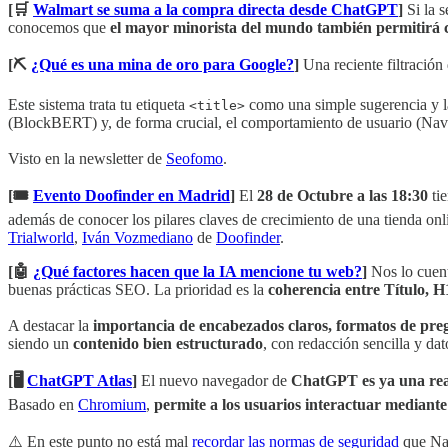
[🛒
Walmart se suma a la compra directa desde ChatGPT
]
Si la 
conocemos que
el mayor minorista del mundo también permitirá
[⛏️
¿Qué es una mina de oro para Google?
]
Una reciente filtració
Este sistema trata tu etiqueta
como una simple sugerencia y la
<title>
(BlockBERT) y, de forma crucial, el comportamiento de usuario (NavB
Visto en la newsletter de
Seofomo
.
[🎟️
Evento Doofinder en Madrid
]
El
28 de Octubre a las 18:30
tie
además de conocer los pilares claves de crecimiento de una tienda on
Trialworld
,
Iván Vozmediano
de
Doofinder
.
[🤖
¿Qué factores hacen que la IA mencione tu web?
]
Nos lo cuen
buenas prácticas SEO. La prioridad es la
coherencia entre Título, 
A destacar la
importancia de encabezados claros, formatos de preg
siendo un
contenido bien estructurado
, con redacción sencilla y da
[🖥️
ChatGPT Atlas
]
El nuevo navegador de
ChatGPT es ya una re
Basado en
Chromium
,
permite a los usuarios interactuar mediante
⚠️ En este punto no está mal
recordar las normas de seguridad
que Nat