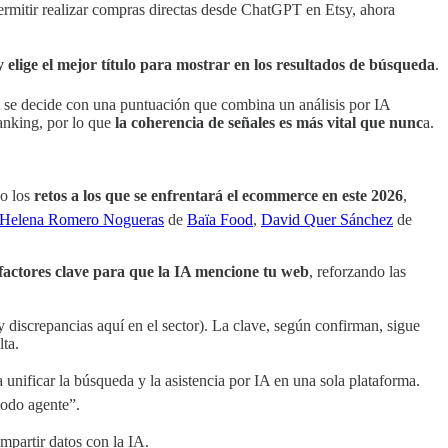
mitir realizar compras directas desde ChatGPT en Etsy, ahora
y elige el mejor título para mostrar en los resultados de búsqueda
.
l se decide con una puntuación que combina un análisis por IA
anking, por lo que
la coherencia de señales es más vital que nunc
a.
o los
retos a los que se enfrentará el ecommerce en este 2026
,
Helena Romero Nogueras
de
Baïa Food
,
David Quer Sánchez
de
 factores clave para que la IA mencione tu web
, reforzando las
 discrepancias aquí en el sector). La clave, según confirman, sigue
lta.
a unificar la búsqueda y la asistencia por IA en una sola plataforma.
odo agente”.
mpartir datos con la IA.