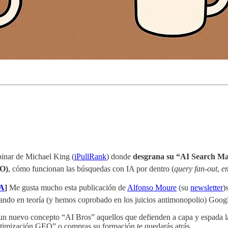
inar de Michael King (
iPullRank
) donde
desgrana su “AI Search Manu
EO)
, cómo funcionan las búsquedas con IA por dentro (
query fan-out
,
e
IA
]
Me gusta mucho esta publicación de
Alfonso Moure
(su
newsletter
)
uando en teoría (y hemos coprobado en los juicios antimonopolio) Goog
n nuevo concepto “AI Bros” aquellos que defienden a capa y espada la 
“Optimización GEO” o compras su formación te quedarás atrás…