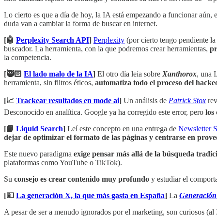
Lo cierto es que a día de hoy, la IA está empezando a funcionar aún, e
duda van a cambiar la forma de buscar en internet.
[🤖
Perplexity Search API
]
Perplexity
(por cierto tengo pendiente l
buscador. La herramienta, con la que podremos crear herramientas,
pr
la competencia.
[🥷🏻
El lado malo de la IA
]
El otro día leía sobre
Xanthorox
, una 
herramienta, sin filtros éticos,
automatiza todo el proceso del hacke
[📈
Trackear resultados en mode ai
]
Un análisis de
Patrick Stox
rev
Desconocido en analítica. Google ya ha corregido este error, pero
los
[📘
Liquid Search
]
Leí este concepto en una entrega de
Newsletter 
dejar de optimizar el formato de las páginas y centrarse en prov
Este nuevo paradigma
exige pensar más allá de la búsqueda tradici
plataformas como YouTube o TikTok).
Su
consejo es crear contenido muy profundo
y estudiar el comport
[💵
La generación X, la que más gasta en España
]
La
Generación
A pesar de ser a menudo ignorados por el marketing, son curiosos (a