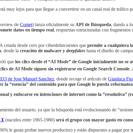
stá muy lejos para que llegue a convertirse en un canal real de tráfico
a review de
Comet
) lanza oficialmente su
API de Búsqueda
, dando a l
omete datos en tiempo real
, respuestas estructuradas con fragmentos 
IA creada desde cero por ciberdelincuentes que
permite a cualquiera l
o
, desde la
creación de malware y
deepfakes
hasta el diseño de camp
eló que
los clics desde el “AI Mode” de Google inicialmente no se 
 clics de AI Mode siguen sin registrarse en Google Search Console
,
SEO de Jose Manuel Sanchez
, donde recoge el artículo de
Gianluca Fior
eer la “esencia” del contenido para que Google lo pueda reformatear
onal y enfocarse en intenciones de internet como la “resolutiva” (
amiento del usuario, ya que la búsqueda está evolucionando de “sesion
 X
(nacidos entre 1965-1980)
será el grupo con mayor gasto en con
l 36% le gusta probar nuevos productos) y están dispuestos a pagar por