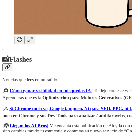
📸Flashes
Noticias que lees en un ratillo.
[📺
Cómo ganar visibilidad en búsquedas IA
]
Te dejo con este web
Aprenderás qué es la
Optimización para Motores Generativos (G
[⚠️
Si Chrome no lo ve, Google tampoco. Ni para SEO, PPC, ni 
poco en Chrome y sus Dev Tools para analizar / auditar webs
, c
[🥸
Llegan los AI Bros
]
Me encanta esta publicación de Aleyda con u
sino cambias rápido tu estrategia y contratas su nuevo servicio de 