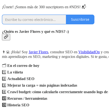
¡Únete! ¡Somos más de 300 suscriptores en #NDS! 📬
Suscribirse
¿Quién es Javier Flores y qué es NDS? :)
👨‍💻 ¡Hola! Soy
Javier Flores
, consultor SEO en
VisibilidadOn
y cre
mis aprendizajes en SEO, marketing y negocios digitales. Si te gusta, 
🗂️
En el correo de hoy
1️⃣
La viñeta
2️⃣
Actualidad SEO
3️⃣
Mejorar la carga = más páginas indexadas
4️⃣
Crawl budget: cómo calcularlo correctamente usando logs de 
5️⃣ Recursos / herramientas
6️⃣ Historia SEO