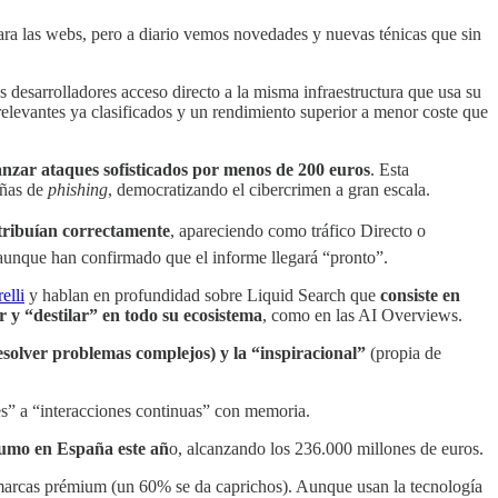
 para las webs, pero a diario vemos novedades y nuevas ténicas que sin
os desarrolladores acceso directo a la misma infraestructura que usa su
relevantes ya clasificados y un rendimiento superior a menor coste que
anzar ataques sofisticados por menos de 200 euros
. Esta
añas de
phishing
, democratizando el cibercrimen a gran escala.
atribuían correctamente
, apareciendo como tráfico Directo o
 aunque han confirmado que el informe llegará “pronto”.
elli
y hablan en profundidad sobre Liquid Search que
consiste en
 y “destilar” en todo su ecosistema
, como en las AI Overviews.
resolver problemas complejos) y la “inspiracional”
(propia de
es” a “interacciones continuas” con memoria.
sumo en España este añ
o, alcanzando los 236.000 millones de euros.
 marcas prémium (un 60% se da caprichos). Aunque usan la tecnología