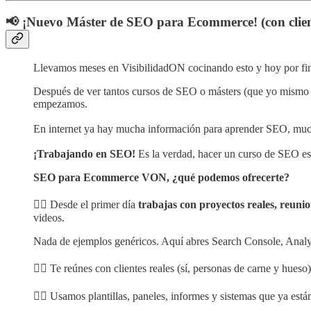
📢 ¡Nuevo Máster de SEO para Ecommerce! (con clien
Llevamos meses en VisibilidadON cocinando esto y hoy por fin
Después de ver tantos cursos de SEO o másters (que yo mismo h
empezamos.
En internet ya hay mucha información para aprender SEO, much
¡Trabajando en SEO!
Es la verdad, hacer un curso de SEO es m
SEO para Ecommerce VON, ¿qué podemos ofrecerte?
👉🏻 Desde el primer día
trabajas con proyectos reales, reunio
videos.
Nada de ejemplos genéricos. Aquí abres Search Console, Analy
👉🏻 Te reúnes con clientes reales (sí, personas de carne y hues
👉🏻 Usamos plantillas, paneles, informes y sistemas que ya e