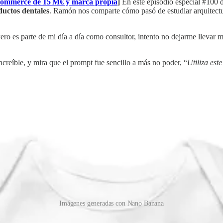
 eCommerce de 15 M€ y marca propia
]
En este episodio especial #100 
uctos dentales
. Ramón nos comparte cómo pasó de estudiar arquitectur
ro es parte de mi día a día como consultor, intento no dejarme llevar
creíble, y mira que el prompt fue sencillo a más no poder, “
Utiliza est
Imágenes generadas con Nano Banana
e servidor
]
Analizar tus logs de servidor es la forma más precisa de