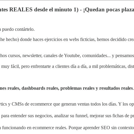
tes REALES desde el minuto 1) - ¡Quedan pocas plaza
 puedo contártelo.
e hecho) donde haces ejercicios en webs ficticias, hemos decidido cr
os cursos, newsletter, canales de Youtube, comunidades... y pensamo
uy fácil, pero enfrentarte a clientes día a día, a mil problemáticas, dis
nes reales, dashboards reales, problemas reales y resultados reales
tics y CMSs de ecommerce que generan ventas todos los días. Y los opt
o) para entender sus negocios, analizar su funnel, mejorar sus fichas de 
stán funcionando en ecommerce reales. Porque aprender SEO sin context