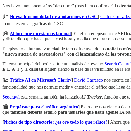
Nos llevó unos pocos años “descubrir” (más bien confirmar) las teoría
[📈
Nueva funcionalidad de anotaciones en GSC
]
Carlos González
manuales en las gráficas de GSC.
[🛟
Al loro que no estamos tan mal
]
En el tercer episodio de
SEOna
y distendido que hace que la casi hora y media que dura se pase volan
El episodio cubre una variedad de temas, incluyendo las
noticias má
"nueva guerra de navegadores" con el lanzamiento de las propue
El tema principal del podcast fue un análisis del evento
Search Central
E-E-A-T
y la
calidad
siguen siendo la base de la visibilidad en la er
[📈
Tráfico AI en Microsoft Clarity
]
David Carrasco
nos cuenta en 
funcionalidad que nos permite medir y entender el tráfico que llega des
Seocrawl
esta semana también ha lanzado
AI Tracker
, función que t
[🤖
Prepárate para el tráfico argéntico
]
Es lo que nos viene a decir
que
también debería estarlo para usuarios que usan agente IA b
[
Nichos de tipo directorio: ¿es oro todo lo que reluce?
]
Ahora que e