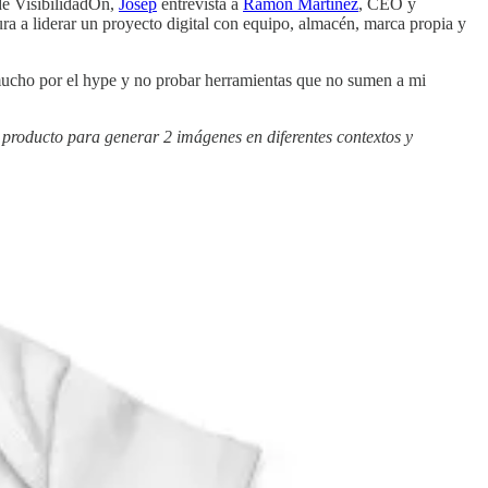
de VisibilidadOn,
Josep
entrevista a
Ramón Martínez
, CEO y
a a liderar un proyecto digital con equipo, almacén, marca propia y
 mucho por el hype y no probar herramientas que no sumen a mi
e producto para generar 2 imágenes en diferentes contextos y
 entender cómo los robots de Google interactúan con tu sitio.
Esto