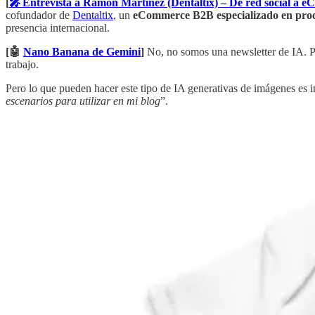
[
🎤 Entrevista a Ramón Martínez (Dentaltix) – De red social a
cofundador de
Dentaltix
, un
eCommerce B2B especializado en prod
presencia internacional.
[🤖
Nano Banana de Gemini
]
No, no somos una newsletter de IA. Pe
trabajo.
Pero lo que pueden hacer este tipo de IA generativas de imágenes es in
escenarios para utilizar en mi blog
”.
[🖨️
Crawl Budget: Cómo calcularlo correctamente usando logs d