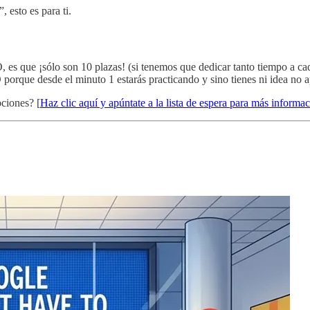
 esto es para ti.
es que ¡sólo son 10 plazas! (si tenemos que dedicar tanto tiempo a c
orque desde el minuto 1 estarás practicando y sino tienes ni idea no 
ciones? [
Haz clic aquí y apúntate a la lista de espera para más informa