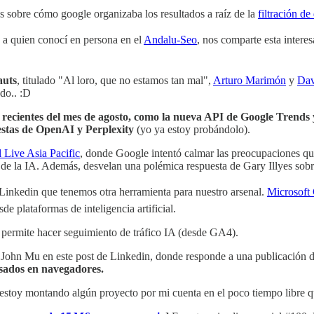
s sobre cómo google organizaba los resultados a raíz de la
filtración d
a quien conocí en persona en el
Andalu-Seo
, nos comparte esta intere
uts
, titulado "Al loro, que no estamos tan mal",
Arturo Marimón
y
Dav
do.. :D
s recientes del mes de agosto, como la nueva API de Google Trend
stas de OpenAI y Perplexity
(yo ya estoy probándolo).
 Live Asia Pacific
, donde Google intentó calmar las preocupaciones q
a de la IA. Además, desvelan una polémica respuesta de Gary Illyes sobr
Linkedin que tenemos otra herramienta para nuestro arsenal.
Microsoft 
de plataformas de inteligencia artificial.
e permite hacer seguimiento de tráfico IA (desde GA4).
 John Mu en este post de Linkedin, donde responde a una publicación dic
asados en navegadores.
stoy montando algún proyecto por mi cuenta en el poco tiempo libre q