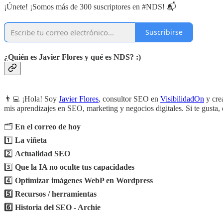
¡Únete! ¡Somos más de 300 suscriptores en #NDS! 📬
Suscribirse
¿Quién es Javier Flores y qué es NDS? :)
👨‍💻 ¡Hola! Soy
Javier Flores
, consultor SEO en
VisibilidadOn
y cre
mis aprendizajes en SEO, marketing y negocios digitales. Si te gusta, 
🗂️
En el correo de hoy
1️⃣
La viñeta
2️⃣
Actualidad SEO
3️⃣
Que la IA no oculte tus capacidades
4️⃣
Optimizar imágenes WebP en Wordpress
5️⃣ Recursos / herramientas
6️⃣ Historia del SEO - Archie