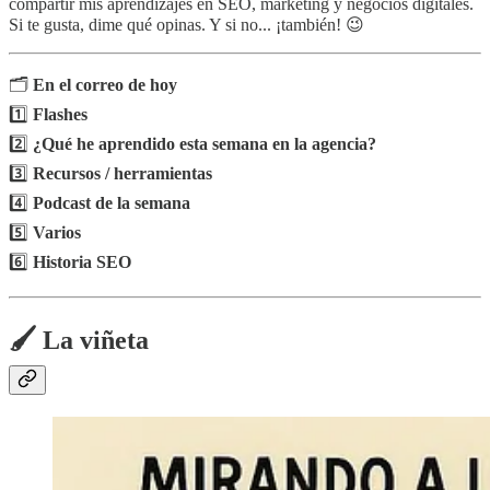
compartir mis aprendizajes en SEO, marketing y negocios digitales.
Si te gusta, dime qué opinas. Y si no... ¡también! 😉
🗂️
En el correo de hoy
1️⃣
Flashes
2️⃣
¿Qué he aprendido esta semana en la agencia?
3️⃣
Recursos / herramientas
4️⃣
Podcast de la semana
5️⃣
Varios
6️⃣
Historia SEO
🖌️ La viñeta