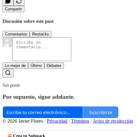
Compartir
Discusión sobre este post
Comentarios
Restacks
Lo mejor de
Último
Debates
Sin posts
Por supuesto, sigue adelante.
Suscribirse
© 2026 Javier Flores
·
Privacidad
∙
Términos
∙
Aviso de recolección
Crea tu Substack