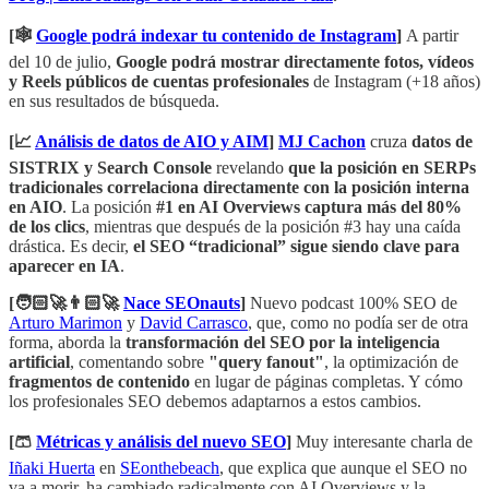
[🕸️
Google podrá indexar tu contenido de Instagram
]
A partir
del 10 de julio,
Google podrá mostrar directamente fotos, vídeos
y Reels públicos de cuentas profesionales
de Instagram (+18 años)
en sus resultados de búsqueda.
[📈
Análisis de datos de AIO y AIM
]
MJ Cachon
cruza
datos de
SISTRIX y Search Console
revelando
que la posición en SERPs
tradicionales correlaciona directamente con la posición interna
en AIO
. La posición
#1 en AI Overviews captura más del 80%
de los clics
, mientras que después de la posición #3 hay una caída
drástica. Es decir,
el SEO “tradicional” sigue siendo clave para
aparecer en IA
.
[🧑🏻‍🚀👨🏻‍🚀
Nace SEOnauts
]
Nuevo podcast 100% SEO de
Arturo Marimon
y
David Carrasco
, que, como no podía ser de otra
forma, aborda la
transformación del SEO por la inteligencia
artificial
, comentando sobre
"query fanout"
, la optimización de
fragmentos de contenido
en lugar de páginas completas. Y cómo
los profesionales SEO debemos adaptarnos a estos cambios.
[🩳
Métricas y análisis del nuevo SEO
]
Muy interesante charla de
Iñaki Huerta
en
SEonthebeach
, que explica que aunque el SEO no
va a morir, ha cambiado radicalmente con AI Overviews y la