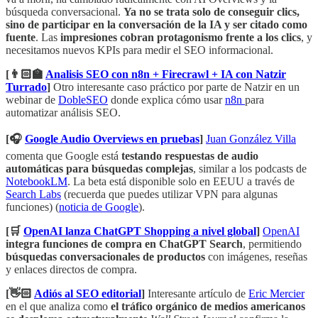
búsqueda conversacional.
Ya no se trata solo de conseguir clics,
sino de participar en la conversación de la IA y ser citado como
fuente
. Las
impresiones cobran protagonismo frente a los clics
, y
necesitamos nuevos KPIs para medir el SEO informacional.
[👨🏻‍🏫
Analisis SEO con n8n + Firecrawl + IA con Natzir
Turrado
]
Otro interesante caso práctico por parte de Natzir en un
webinar de
DobleSEO
donde explica cómo usar
n8n
para
automatizar análisis SEO.
[🎧
Google Audio Overviews en pruebas
]
Juan González Villa
comenta que Google está
testando respuestas de audio
automáticas para búsquedas complejas
, similar a los podcasts de
NotebookLM
. La beta está disponible solo en EEUU a través de
Search Labs
(recuerda que puedes utilizar VPN para algunas
funciones) (
noticia de Google
).
[🛒
OpenAI lanza ChatGPT Shopping a nivel global
]
OpenAI
integra funciones de compra en ChatGPT Search
, permitiendo
búsquedas conversacionales de productos
con imágenes, reseñas
y enlaces directos de compra.
[👋🏻
Adiós al SEO editorial
]
Interesante artículo de
Eric Mercier
en el que analiza como
el tráfico orgánico de medios americanos