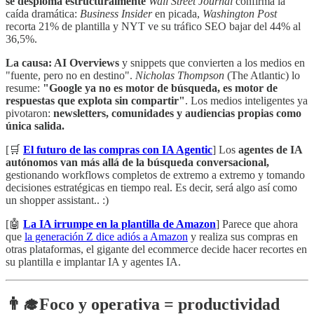
se desploma estructuralmente
Wall Street Journal
confirma la
caída dramática:
Business Insider
en picada,
Washington Post
recorta 21% de plantilla y NYT ve su tráfico SEO bajar del 44% al
36,5%.
La causa: AI Overviews
y snippets que convierten a los medios en
"fuente, pero no en destino".
Nicholas Thompson
(The Atlantic) lo
resume:
"Google ya no es motor de búsqueda, es motor de
respuestas que explota sin compartir"
. Los medios inteligentes ya
pivotaron:
newsletters, comunidades y audiencias propias como
única salida.
[🛒
El futuro de las compras con IA Agentic
] Los
agentes de IA
autónomos van más allá de la búsqueda conversacional,
gestionando workflows completos de extremo a extremo y tomando
decisiones estratégicas en tiempo real. Es decir, será algo así como
un shopper assistant.. :)
[🤖
La IA irrumpe en la plantilla de Amazon
] Parece que ahora
que
la generación Z dice adiós a Amazon
y realiza sus compras en
otras plataformas, el gigante del ecommerce decide hacer recortes en
su plantilla e implantar IA y agentes IA.
👨‍🎓
Foco y operativa = productividad