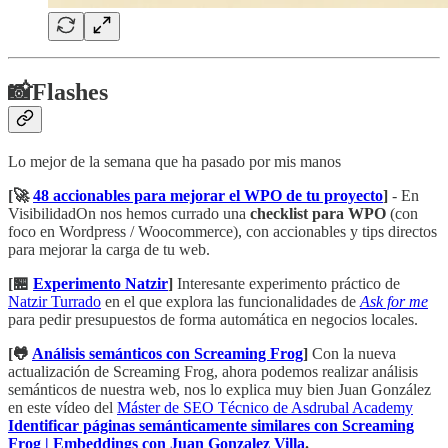
📸Flashes
Lo mejor de la semana que ha pasado por mis manos
[🚀
48 accionables para mejorar el WPO de tu proyecto
]
- En
VisibilidadOn nos hemos currado una
checklist para WPO
(con
foco en Wordpress / Woocommerce), con accionables y tips directos
para mejorar la carga de tu web.
[🏪
Experimento Natzir
]
Interesante experimento práctico de
Natzir Turrado
en el que explora las funcionalidades de
Ask for me
para pedir presupuestos de forma automática en negocios locales.
[🐸
Análisis semánticos con Screaming Frog
]
Con la nueva
actualización de Screaming Frog, ahora podemos realizar análisis
semánticos de nuestra web, nos lo explica muy bien Juan González
en este vídeo del
Máster de SEO Técnico de Asdrubal Academy
Identificar páginas semánticamente similares con Screaming
Frog | Embeddings con Juan Gonzalez Villa
.