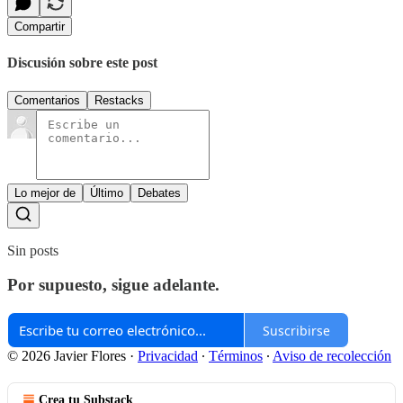
Compartir
Discusión sobre este post
Comentarios
Restacks
Lo mejor de
Último
Debates
Sin posts
Por supuesto, sigue adelante.
Suscribirse
© 2026 Javier Flores
·
Privacidad
∙
Términos
∙
Aviso de recolección
Crea tu Substack