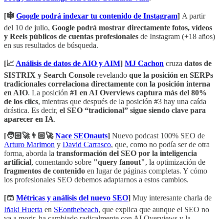
[🕸️
Google podrá indexar tu contenido de Instagram
]
A partir
del 10 de julio,
Google podrá mostrar directamente fotos, vídeos
y Reels públicos de cuentas profesionales
de Instagram (+18 años)
en sus resultados de búsqueda.
[📈
Análisis de datos de AIO y AIM
]
MJ Cachon
cruza
datos de
SISTRIX y Search Console
revelando
que la posición en SERPs
tradicionales correlaciona directamente con la posición interna
en AIO
. La posición
#1 en AI Overviews captura más del 80%
de los clics
, mientras que después de la posición #3 hay una caída
drástica. Es decir,
el SEO “tradicional” sigue siendo clave para
aparecer en IA
.
[🧑🏻‍🚀👨🏻‍🚀
Nace SEOnauts
]
Nuevo podcast 100% SEO de
Arturo Marimon
y
David Carrasco
, que, como no podía ser de otra
forma, aborda la
transformación del SEO por la inteligencia
artificial
, comentando sobre
"query fanout"
, la optimización de
fragmentos de contenido
en lugar de páginas completas. Y cómo
los profesionales SEO debemos adaptarnos a estos cambios.
[🩳
Métricas y análisis del nuevo SEO
]
Muy interesante charla de
Iñaki Huerta
en
SEonthebeach
, que explica que aunque el SEO no
va a morir, ha cambiado radicalmente con AI Overviews y la