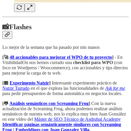
📸Flashes
Lo mejor de la semana que ha pasado por mis manos
[🚀
48 accionables para mejorar el WPO de tu proyecto
]
- En
VisibilidadOn nos hemos currado una
checklist para WPO
(con
foco en Wordpress / Woocommerce), con accionables y tips directos
para mejorar la carga de tu web.
[🏪
Experimento Natzir
]
Interesante experimento práctico de
Natzir Turrado
en el que explora las funcionalidades de
Ask for me
para pedir presupuestos de forma automática en negocios locales.
[🐸
Análisis semánticos con Screaming Frog
]
Con la nueva
actualización de Screaming Frog, ahora podemos realizar análisis
semánticos de nuestra web, nos lo explica muy bien Juan González
en este vídeo del
Máster de SEO Técnico de Asdrubal Academy
Identificar páginas semánticamente similares con Screaming
Frog | Embeddings con Juan Gonzalez Villa
.