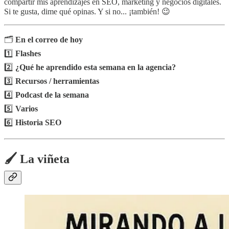
compartir mis aprendizajes en SEO, marketing y negocios digitales.
Si te gusta, dime qué opinas. Y si no... ¡también! 😉
🗂️
En el correo de hoy
1️⃣
Flashes
2️⃣
¿Qué he aprendido esta semana en la agencia?
3️⃣
Recursos / herramientas
4️⃣
Podcast de la semana
5️⃣
Varios
6️⃣
Historia SEO
🖌️ La viñeta