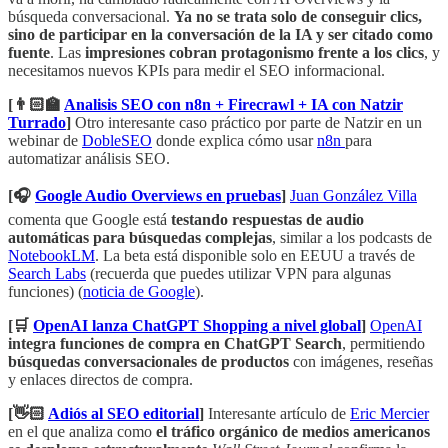
búsqueda conversacional.
Ya no se trata solo de conseguir clics,
sino de participar en la conversación de la IA y ser citado como
fuente
. Las
impresiones cobran protagonismo frente a los clics
, y
necesitamos nuevos KPIs para medir el SEO informacional.
[👨🏻‍🏫
Analisis SEO con n8n + Firecrawl + IA con Natzir
Turrado
]
Otro interesante caso práctico por parte de Natzir en un
webinar de
DobleSEO
donde explica cómo usar
n8n
para
automatizar análisis SEO.
[🎧
Google Audio Overviews en pruebas
]
Juan González Villa
comenta que Google está
testando respuestas de audio
automáticas para búsquedas complejas
, similar a los podcasts de
NotebookLM
. La beta está disponible solo en EEUU a través de
Search Labs
(recuerda que puedes utilizar VPN para algunas
funciones) (
noticia de Google
).
[🛒
OpenAI lanza ChatGPT Shopping a nivel global
]
OpenAI
integra funciones de compra en ChatGPT Search
, permitiendo
búsquedas conversacionales de productos
con imágenes, reseñas
y enlaces directos de compra.
[👋🏻
Adiós al SEO editorial
]
Interesante artículo de
Eric Mercier
en el que analiza como
el tráfico orgánico de medios americanos