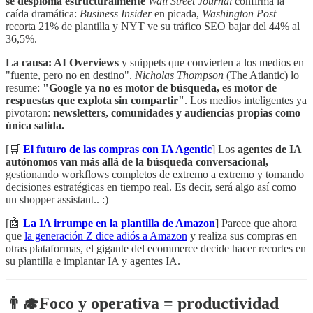
se desploma estructuralmente
Wall Street Journal
confirma la
caída dramática:
Business Insider
en picada,
Washington Post
recorta 21% de plantilla y NYT ve su tráfico SEO bajar del 44% al
36,5%.
La causa: AI Overviews
y snippets que convierten a los medios en
"fuente, pero no en destino".
Nicholas Thompson
(The Atlantic) lo
resume:
"Google ya no es motor de búsqueda, es motor de
respuestas que explota sin compartir"
. Los medios inteligentes ya
pivotaron:
newsletters, comunidades y audiencias propias como
única salida.
[🛒
El futuro de las compras con IA Agentic
] Los
agentes de IA
autónomos van más allá de la búsqueda conversacional,
gestionando workflows completos de extremo a extremo y tomando
decisiones estratégicas en tiempo real. Es decir, será algo así como
un shopper assistant.. :)
[🤖
La IA irrumpe en la plantilla de Amazon
] Parece que ahora
que
la generación Z dice adiós a Amazon
y realiza sus compras en
otras plataformas, el gigante del ecommerce decide hacer recortes en
su plantilla e implantar IA y agentes IA.
👨‍🎓
Foco y operativa = productividad