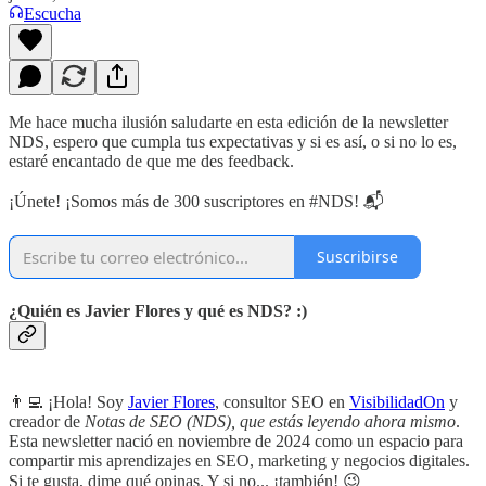
Escucha
Me hace mucha ilusión saludarte en esta edición de la newsletter
NDS, espero que cumpla tus expectativas y si es así, o si no lo es,
estaré encantado de que me des feedback.
¡Únete! ¡Somos más de 300 suscriptores en #NDS! 📬
Suscribirse
¿Quién es Javier Flores y qué es NDS? :)
👨‍💻 ¡Hola! Soy
Javier Flores
, consultor SEO en
VisibilidadOn
y
creador de
Notas de SEO (NDS), que estás leyendo ahora mismo
.
Esta newsletter nació en noviembre de 2024 como un espacio para
compartir mis aprendizajes en SEO, marketing y negocios digitales.
Si te gusta, dime qué opinas. Y si no... ¡también! 😉