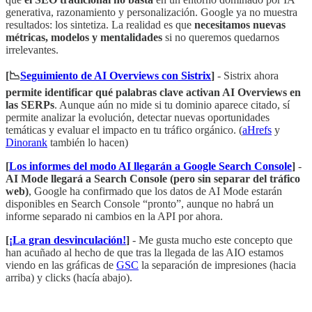
generativa, razonamiento y personalización. Google ya no muestra
resultados: los sintetiza. La realidad es que
necesitamos nuevas
métricas, modelos y mentalidades
si no queremos quedarnos
irrelevantes.
[📉
Seguimiento de AI Overviews con Sistrix
]
- Sistrix ahora
permite identificar qué palabras clave activan AI Overviews en
las SERPs
. Aunque aún no mide si tu dominio aparece citado, sí
permite analizar la evolución, detectar nuevas oportunidades
temáticas y evaluar el impacto en tu tráfico orgánico. (
aHrefs
y
Dinorank
también lo hacen)
[
Los informes del modo AI llegarán a Google Search Console
]
-
AI Mode llegará a Search Console (pero sin separar del tráfico
web)
, Google ha confirmado que los datos de AI Mode estarán
disponibles en Search Console “pronto”, aunque no habrá un
informe separado ni cambios en la API por ahora.
[
¡La gran desvinculación!
]
- Me gusta mucho este concepto que
han acuñado al hecho de que tras la llegada de las AIO estamos
viendo en las gráficas de
GSC
la separación de impresiones (hacia
arriba) y clicks (hacía abajo).