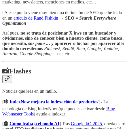
marketing, newsletters, menciones en medios, etc…
ℹ️ A este punto viene muy bien una definición de SEO que he leído
en un
artículo de Rand Fishkin
→
SEO =
Search Everywhere
Optimization
Así pues,
no se trata de posicionar X kws en un buscador y
olvidarnos, sino de conocer bien a nuestro cliente, cómo busca,
qué necesita, sus
pains
… y aparecer o luchar por aparecer allá
donde lo necesitemos
Pinterest, Reddit, Bing, Google, Youtube,
Amazon, Google Shopping
… etc, etc…
📸Flashes
Noticias que lees en un ratillo.
[🕸️
IndexNow mejora la indexación de productos
]
- La
tecnología de Bing IndexNow (que puedes activar desde
Bing
Webmaster Tools
) ayuda a indexar
[🤖
Cómo trabaja el modo AI
]
Tras
Google I/O 2025
, queda claro
que
el SEO tradicional no basta
en un entorno dominado por IA