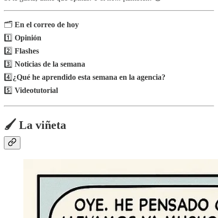
🗂️
En el correo de hoy
1️⃣
Opinión
2️⃣
Flashes
3️⃣
Noticias de la semana
4️⃣
¿Qué he aprendido esta semana en la agencia?
5️⃣
Videotutorial
🖌️ La viñeta