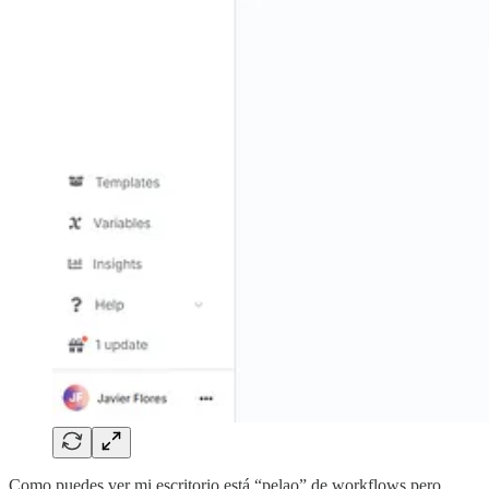
Como puedes ver mi escritorio está “pelao” de workflows pero