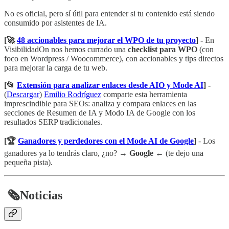
No es oficial, pero sí útil para entender si tu contenido está siendo
consumido por asistentes de IA.
[🚀
48 accionables para mejorar el WPO de tu proyecto
]
- En
VisibilidadOn nos hemos currado una
checklist para WPO
(con
foco en Wordpress / Woocommerce), con accionables y tips directos
para mejorar la carga de tu web.
[📂
Extensión para analizar enlaces desde AIO y Mode AI
]
-
(
Descargar
)
Emilio Rodríguez
comparte esta herramienta
imprescindible para SEOs: analiza y compara enlaces en las
secciones de Resumen de IA y Modo IA de Google con los
resultados SERP tradicionales.
[🏆
Ganadores y perdedores con el Mode AI de Google
]
- Los
ganadores ya lo tendrás claro, ¿no?
→ Google ←
(te dejo una
pequeña pista).
​
🗞️
Noticias