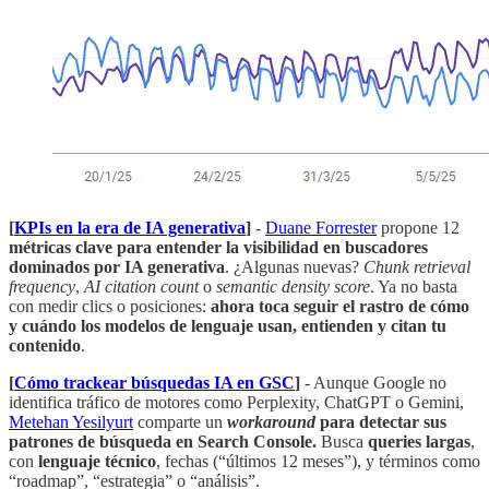
[
KPIs en la era de IA generativa
]
-
Duane Forrester
propone 12
métricas clave para entender la visibilidad en buscadores
dominados por IA generativa
. ¿Algunas nuevas?
Chunk retrieval
frequency
,
AI citation count
o
semantic density score
. Ya no basta
con medir clics o posiciones:
ahora toca seguir el rastro de cómo
y cuándo los modelos de lenguaje usan, entienden y citan tu
contenido
.
[
Cómo trackear búsquedas IA en GSC
]
- Aunque Google no
identifica tráfico de motores como Perplexity, ChatGPT o Gemini,
Metehan Yesilyurt
comparte un
workaround
para detectar sus
patrones de búsqueda en Search Console.
Busca
queries largas
,
con
lenguaje técnico
, fechas (“últimos 12 meses”), y términos como
“roadmap”, “estrategia” o “análisis”.