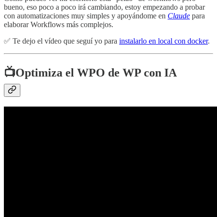
bueno, eso poco a poco irá cambiando, estoy empezando a probar
con automatizaciones muy simples y apoyándome en
Claude
para
elaborar Workflows más complejos.
✅ Te dejo el vídeo que seguí yo para
instalarlo en local con docker
.
📺
Optimiza el WPO de WP con IA