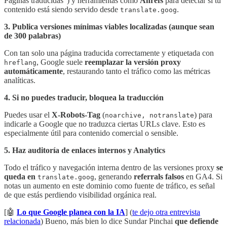
Páginas traducidas”) y herramientas como
Ahrefs
para detectar si tu
contenido está siendo servido desde
.
translate.goog
3. Publica versiones mínimas viables localizadas (aunque sean
de 300 palabras)
Con tan solo una página traducida correctamente y etiquetada con
, Google suele
reemplazar la versión proxy
hreflang
automáticamente
, restaurando tanto el tráfico como las métricas
analíticas.
4. Si no puedes traducir, bloquea la traducción
Puedes usar el
X-Robots-Tag
(
) para
noarchive, notranslate
indicarle a Google que no traduzca ciertas URLs clave. Esto es
especialmente útil para contenido comercial o sensible.
5. Haz auditoría de enlaces internos y Analytics
Todo el tráfico y navegación interna dentro de las versiones proxy
se
queda en
, generando
referrals falsos
en GA4. Si
translate.goog
notas un aumento en este dominio como fuente de tráfico, es señal
de que estás perdiendo visibilidad orgánica real.
[🤖
Lo que Google planea con la IA
] (
te dejo otra entrevista
relacionada
) Bueno, más bien lo dice Sundar Pinchai
que defiende