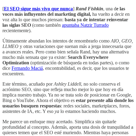
[
El SEO sigue más vivo que nunca
]
Rand Fishkin
, una d
e las
voces más influyentes del marketing digital,
ha vuelto a decir en
voz alta lo que muchos piensan:
basta ya de intentar reinventar
las siglas SEO
(como también
apuntaba Natzir Turrado
recientemente).
Últimamente abundan los intentos de renombrarlo como
AIO, GEO,
LLMEO
y otras variaciones que suenan más a jerga innecesaria que
a avances reales. Pero como bien señala Rand, hay una alternativa
mucho más sensata que ya existe:
Search Everywhere
Optimization
(optimización de búsqueda en todas partes), o como
dice
Fernando Maciá
, encontrabilidad, es decir, que los usuarios te
encuentren.
Este término, acuñado por
Ashley Liddell
, no solo conserva el
acrónimo SEO, sino que refleja mucho mejor lo que hoy en día
implica nuestro trabajo. Ya no se trata solo de posicionar en Google,
Bing o YouTube. Ahora el objetivo es
estar presente allá donde los
usuarios busquen respuestas
: redes sociales, marketplaces, foros,
asistentes de IA, etc. Y eso
ya
lo estamos haciendo muchos.
Me parece un enfoque muy acertado. Simplifica sin quitarle
profundidad al concepto. Además, aporta una dosis de tranquilidad a
quienes temen que el SEO esté muriendo. Mientras haya personas