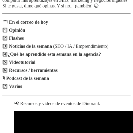
compartir mis aprendizajes en SEO, marketing y negocios digitales.
Si te gusta, dime qué opinas. Y si no... ¡también! 😉
🗂️
En el correo de hoy
1️⃣
Opinión
2️⃣
Flashes
3️⃣
Noticias de la semana
(SEO / IA / Emprendimiento)
4️⃣
¿Qué he aprendido esta semana en la agencia?
5️⃣
Videotutorial
6️⃣
Recursos / herramientas
🎙️
Podcast de la semana
7️⃣
Varios
📢 Recursos y videos de eventos de Dinorank