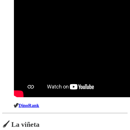
🦖
DinoRank
🖌️ La viñeta