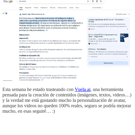
Sino conoces la etiqueta
HTML data-nosnippe
t te dejo
documentación de Google al respecto
.
Básicamente es una etiqueta que nos permite indicar a Google qué
partes de la web NO queremos que utilice en las SERPs, en este
caso hicimos una pequeña prueba (con éxito) en un proyecto de la
agencia y en la propia web de la agencia, para cambiar el título que
Google estaba cogiendo en los resultados de las SERPs.
🧰
Herramientas / recursos
Esta semana he estado trasteando con
Vuela.ai
, una herramienta
pensada para la creación de contenidos (imágenes, textos, videos…)
y la verdad me está gustando mucho la personalización de avatar,
aunque los videos no queden 100% reales, seguro se podría mejorar
mucho, en esas seguiré… :)