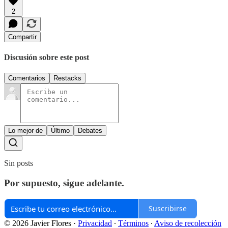
2
Compartir
Discusión sobre este post
Comentarios
Restacks
Lo mejor de
Último
Debates
Sin posts
Por supuesto, sigue adelante.
Suscribirse
© 2026 Javier Flores
·
Privacidad
∙
Términos
∙
Aviso de recolección