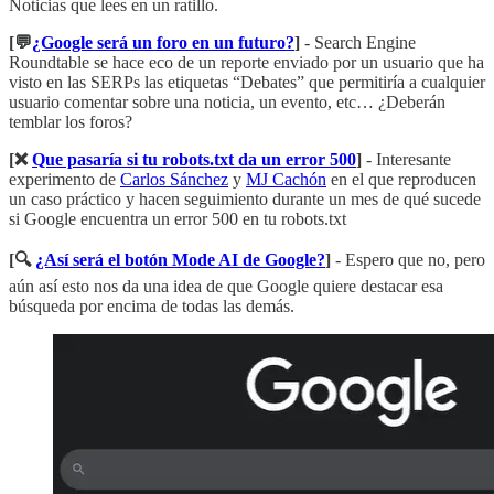
Noticias que lees en un ratillo.
[💬
¿Google será un foro en un futuro?
]
- Search Engine
Roundtable se hace eco de un reporte enviado por un usuario que ha
visto en las SERPs las etiquetas “Debates” que permitiría a cualquier
usuario comentar sobre una noticia, un evento, etc… ¿Deberán
temblar los foros?
[❌
Que pasaría si tu robots.txt da un error 500
]
- Interesante
experimento de
Carlos Sánchez
y
MJ Cachón
en el que reproducen
un caso práctico y hacen seguimiento durante un mes de qué sucede
si Google encuentra un error 500 en tu robots.txt
[🔍
¿Así será el botón Mode AI de Google?
]
- Espero que no, pero
aún así esto nos da una idea de que Google quiere destacar esa
búsqueda por encima de todas las demás.