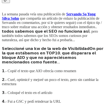
La semana pasada veía una publicación de
Servando So Yong
Silva Sohn
que compartía un artículo (te enlazo la publicación de
Servando en comentarios, por si le quieres seguir) con el típico tip /
truco sobre realizar una acción y obtener resultados inmediatos..
𝘁𝗼𝗱𝗼𝘀 𝘀𝗮𝗯𝗲𝗺𝗼𝘀 𝗾𝘂𝗲 𝗲𝗹 𝗦𝗘𝗢 𝗻𝗼 𝗳𝘂𝗻𝗰𝗶𝗼𝗻𝗮 𝗮𝘀𝗶́, pero
también todos sabemos que los SEOs somos curiosos por
naturaleza, así que dicho y hecho fui a probarla...
𝗦𝗲𝗹𝗲𝗰𝗰𝗶𝗼𝗻𝗲́ 𝘂𝗻𝗮 𝗸𝘄 𝗱𝗲 𝗹𝗮 𝘄𝗲𝗯 𝗱𝗲 𝗩𝗶𝘀𝗶𝗯𝗶𝗹𝗶𝗱𝗮𝗱𝗢𝗻 𝗽𝗼𝗿
𝗹𝗮 𝗾𝘂𝗲 𝗲𝘀𝘁𝗮́𝗯𝗮𝗺𝗼𝘀 𝗲𝗻 𝗧𝗢𝗣𝟭𝟬, 𝗾𝘂𝗲 𝗱𝗶𝘀𝗽𝗮𝗿𝗮𝗿𝗮 𝗲𝗹
𝗯𝗹𝗼𝗾𝘂𝗲 𝗔𝗜𝗢 𝘆 𝗾𝘂𝗲 𝗻𝗼 𝗮𝗽𝗮𝗿𝗲𝗰𝗶𝗲́𝘀𝗲𝗺𝗼𝘀
𝗺𝗲𝗻𝗰𝗶𝗼𝗻𝗮𝗱𝗼𝘀 𝗰𝗼𝗺𝗼 𝗳𝘂𝗲𝗻𝘁𝗲...
𝟭.- Copié el texto que AIO ofrecía como resumen
𝟮.- Curé, optimicé y mejoré un poco el texto, pero sin cambiar la
estructura
𝟯.- Coloqué el texto en el artículo
𝟰.- Fui a GSC y pedí reindexar la URL