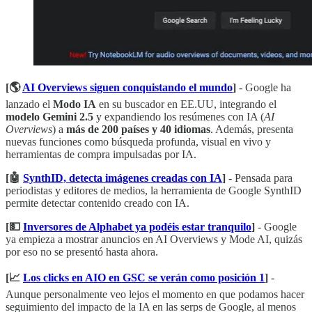
[🌎
AI Overviews siguen conquistando el mundo
]
- Google ha
lanzado el
Modo IA
en su buscador en EE.UU, integrando el
modelo Gemini 2.5
y expandiendo los resúmenes con IA (
AI
Overviews
) a
más de 200 países y 40 idiomas
. Además, presenta
nuevas funciones como búsqueda profunda, visual en vivo y
herramientas de compra impulsadas por IA.
[🤖
SynthID, detecta imágenes creadas con IA
]
- Pensada para
periodistas y editores de medios, la herramienta de Google SynthID
permite detectar contenido creado con IA.
[💵
Inversores de Alphabet ya podéis estar tranquilo
]
- Google
ya empieza a mostrar anuncios en AI Overviews y Mode AI, quizás
por eso no se presentó hasta ahora.
[📈
Los clicks en AIO en GSC se verán como posición 1
]
-
Aunque personalmente veo lejos el momento en que podamos hacer
seguimiento del impacto de la IA en las serps de Google, al menos