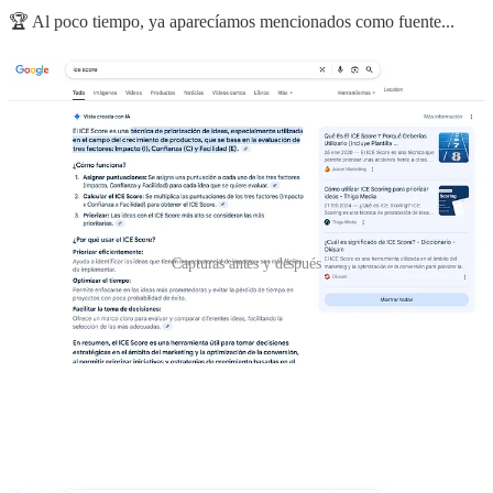
🏆 Al poco tiempo, ya aparecíamos mencionados como fuente...
Capturas antes y después
Esto no va a ser una estrategia para posicionar tu web en tiempos de
IA, para eso ya estamos trabajando en otras estrategias como
Searchcommerce funnel e investigando bien las SERPs.. peeeeero...
¿y el rato bueno que te pasas jugando? :D
📺
Ejercicio práctico: data-nosnippet