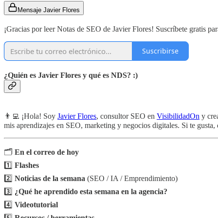
Mensaje Javier Flores
¡Gracias por leer Notas de SEO de Javier Flores! Suscríbete gratis par
Suscribirse
¿Quién es Javier Flores y qué es NDS? :)
👨‍💻 ¡Hola! Soy
Javier Flores
, consultor SEO en
VisibilidadOn
y cre
mis aprendizajes en SEO, marketing y negocios digitales. Si te gusta, 
🗂️
En el correo de hoy
1️⃣
Flashes
2️⃣
Noticias de la semana
(SEO / IA / Emprendimiento)
3️⃣
¿Qué he aprendido esta semana en la agencia?
4️⃣
Videotutorial
5️⃣
Recursos / herramientas