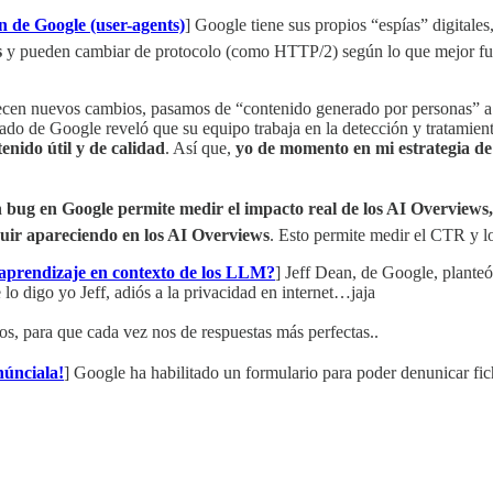
n de Google (user-agents)
] Google tiene sus propios “espías” digitales
s
y pueden cambiar de protocolo (como HTTP/2) según lo que mejor funcio
cen nuevos cambios, pasamos de “contenido generado por personas” a
ado de Google reveló que su equipo trabaja en la detección y tratamie
enido útil y de calidad
. Así que,
yo de momento en mi estrategia de 
 bug en Google permite medir el impacto real de los AI Overviews
uir apareciendo en los AI Overviews
. Esto permite medir el CTR y l
 aprendizaje en contexto de los LLM?
] Jeff Dean, de Google, plante
 lo digo yo Jeff, adiós a la privacidad en internet…jaja
os, para que cada vez nos de respuestas más perfectas..
únciala!
] Google ha habilitado un formulario para poder denunicar fi