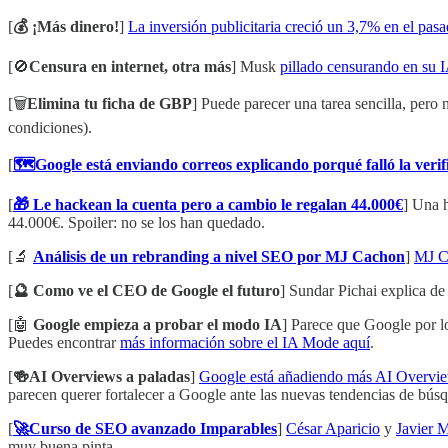
[
💰 ¡Más dinero!
]
La inversión publicitaria creció un 3,7% en el pa
[🚫
Censura en internet, otra más
] Musk
pillado censurando en su 
[🗑️
Elimina tu ficha de GBP
] Puede parecer una tarea sencilla, pero
condiciones).
[
🗺️Google está enviando correos explicando porqué falló la verif
[
🎁 Le hackean la cuenta pero a cambio le regalan 44.000€
] Una 
44.000€. Spoiler: no se los han quedado.
[🔬
Análisis de un rebranding a nivel SEO por MJ Cachon
]
MJ C
[
🔮 Como ve el CEO de Google el futuro
] Sundar Pichai explica de
[🤖
Google empieza a probar el modo IA
] Parece que Google por l
Puedes encontrar
más información sobre el IA Mode aquí
.
[
🍻AI Overviews a paladas
]
Google está añadiendo más AI Overvie
parecen querer fortalecer a Google ante las nuevas tendencias de bús
[
🚀Curso de SEO avanzado Imparables
]
César Aparicio
y
Javier M
muy buena pinta.