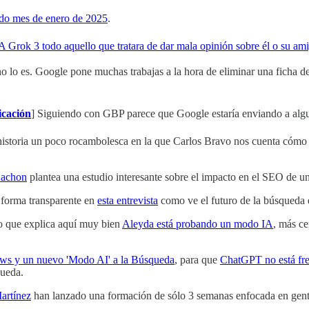
sado mes de enero de 2025
.
IA Grok 3 todo aquello que tratara de dar mala opinión sobre él o su a
 no lo es. Google pone muchas trabajas a la hora de eliminar una ficha 
icación
] Siguiendo con GBP parece que Google estaría enviando a algun
historia un poco rocambolesca en la que Carlos Bravo nos cuenta cómo l
achon
plantea una estudio interesante sobre el impacto en el SEO de u
 forma transparente en
esta entrevista
como ve el futuro de la búsqueda e
o que explica aquí muy bien
Aleyda está probando un modo IA
, más ce
ws y un nuevo 'Modo AI' a la Búsqueda
, para que
ChatGPT no está fre
queda.
artínez
han lanzado una formación de sólo 3 semanas enfocada en gente 