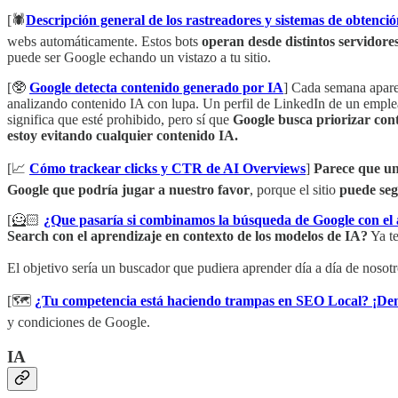
[🕷️
Descripción general de los rastreadores y sistemas de obtenció
webs automáticamente. Estos bots
operan desde distintos servidore
puede ser Google echando un vistazo a tu sitio.
[🥸
Google detecta contenido generado por IA
] Cada semana apare
analizando contenido IA con lupa. Un perfil de LinkedIn de un emple
significa que esté prohibido, pero sí que
Google busca priorizar cont
estoy evitando cualquier contenido IA.
[📈
Cómo trackear clicks y CTR de AI Overviews
]
Parece que un
Google que podría jugar a nuestro favor
, porque el sitio
puede seg
[🦸🏻
¿Que pasaría si combinamos la búsqueda de Google con el
Search con el aprendizaje en contexto de los modelos de IA?
Ya te
El objetivo sería un buscador que pudiera aprender día a día de nosotr
[🗺️
¿Tu competencia está haciendo trampas en SEO Local? ¡Den
y condiciones de Google.
IA