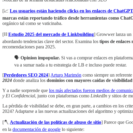
[📈
Los usuarios están haciendo clicks en los enlaces de ChatGP
marcas están reportando tráfico desde herramientas como Chat
orgánico tal como se vaticinaba.
[⛓️
Estudio 2025 del mercado de Linkbuilding
] Growwer lanza un i
abordando tendencias clave del sector. Examina los
tipos de enlaces
recomendaciones para 2025.
🗣️
Opinion impopular.
Si vas a comprar enlaces en plataforma
va a sumar nada a tu estrategia de LB e incluso puede restar.
[
Perdedores SEO 2024
]
Arturo Marimón
como siempre un referente en
2024
donde analiza los
dominios con mayores caídas de visibilidad
Y a nadie sorprende que
los más afectados fueron medios de comunic
y El Confidencial
, junto con plataformas como
LinkedIn
y sitios de m
La pérdida de visibilidad se debe, en gran parte, a cambios en los cr
2024? Adaptarse a las nuevas actualizaciones del algoritmo y optimiza
[🪓
Actualización de las políticas de abuso de sitio
] Parece que Goo
en la
documentación de google
lo siguiente: