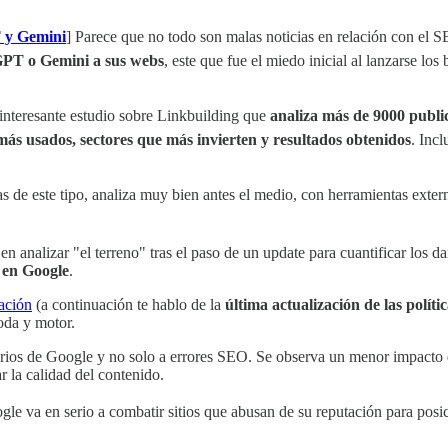
T y Gemini
] Parece que no todo son malas noticias en relación con el 
GPT o Gemini a sus webs
, este que fue el miedo inicial al lanzarse lo
nteresante estudio sobre Linkbuilding que
analiza más de 9000 publi
 más usados, sectores que más invierten y resultados obtenidos
. Incl
s de este tipo, analiza muy bien antes el medio, con herramientas ext
 analizar "el terreno" tras el paso de un update para cuantificar los da
 en Google
.
ación
(a continuación te hablo de la
última actualización de las políti
oda y motor.
iterios de Google y no solo a errores SEO. Se observa un menor impacto
r la calidad del contenido.
gle va en serio a combatir sitios que abusan de su reputación para posi