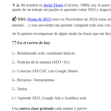
👨‍💻 Mi nombre es
Javier Flores
(Cáceres, 1980)
, soy el autor
aparte de mi trabajo mi pasión es aprender sobre SEO y negocios
📬 NDS
(
Notas de SEO
) nace en Noviembre de 2024 como un 
internet ... y esta newsletter me permite compartir todo esto co
📣 Si quieres recompensar de algún modo las horas que me llev
🗂️
En el correo de hoy
1.- Renderizado web, cuestiones básicas
2.- Noticias de la semana (SEO / IA)
3.- Conectar API GSC con Google Sheets
4.- Recursos / herramientas
5.- Varios
👉 Aprende SEO, Google Ads y Analítica web
Una
nueva clase grabada
cada martes y jueves