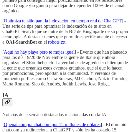
primero para conseguir mejor posicionamiento en los buscadores
como Google y segundo para dejar de depender 100% de el canal
orgánico.
[
Optimiza tu sitio para la indexación en tiempo real de ChatGPT
] -
Una serie de tips para optimizar la indexación de tu sitio en
ChatGPT Search que se nutre de la BD de Bing aparte de su propia
tecnología. A destacar tienes que permitir específicamente el acceso
a
OAI-SearchBot
en el
robots.txt
[
Aqui no hay playa pero te mojas igual
] - Evento que han planeado
para los día 19/20 de Noviembre la gente de Ikaue que ahora
organizan el SEonthebeach. La verdad es de agredecer el tiempo de
la gente que organiza estos eventos gratuitos, que sí que lo hacen
por promocionar, pero aportan a la comunidad. Y veremos de
momento perfiles como Clara Soteras, MJ Cachon, Natzir Turrado,
Marta Romera, Sico de Andrés, Judith Lewis, Jose Roig...
IA
Noticias de la semana destacadas relacionadas con la IA
[
Openai compra chat.com por 15 millones de dólares
] - El dominio
chat.com ya redirecciona a ChatGPT y sólo les ha costado 15