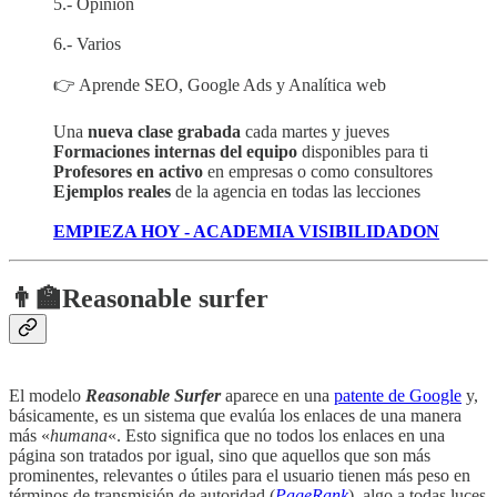
5.- Opinión
6.- Varios
👉 Aprende SEO, Google Ads y Analítica web
Una
nueva clase grabada
cada martes y jueves
Formaciones internas del equipo
disponibles para ti
Profesores en activo
en empresas o como consultores
Ejemplos reales
de la agencia en todas las lecciones
EMPIEZA HOY - ACADEMIA VISIBILIDADON
👨‍🏫Reasonable surfer
El modelo
Reasonable Surfer
aparece en una
patente de Google
y,
básicamente, es un sistema que evalúa los enlaces de una manera
más «
humana
«. Esto significa que no todos los enlaces en una
página son tratados por igual, sino que aquellos que son más
prominentes, relevantes o útiles para el usuario tienen más peso en
términos de transmisión de autoridad (
PageRank
), algo a todas luces