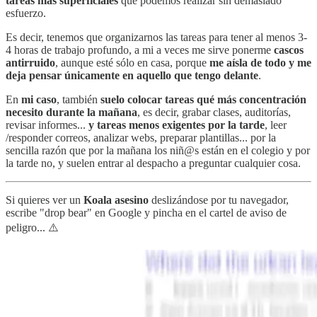
tareas más superficiales
que podemos realizar sin demasiado
esfuerzo.
Es decir, tenemos que organizarnos las tareas para tener al menos 3-
4 horas de trabajo profundo, a mi a veces me sirve ponerme
cascos
antirruido
, aunque esté sólo en casa, porque
me aísla de todo y me
deja pensar únicamente en aquello que tengo delante
.
En
mi caso
, también
suelo colocar tareas qué más concentración
necesito durante la mañana
, es decir, grabar clases, auditorías,
revisar informes...
y tareas menos exigentes por la tarde
, leer
/responder correos, analizar webs, preparar plantillas... por la
sencilla razón que por la mañana los niñ@s están en el colegio y por
la tarde no, y suelen entrar al despacho a preguntar cualquier cosa.
Si quieres ver un
Koala asesino
deslizándose por tu navegador,
escribe "drop bear" en Google y pincha en el cartel de aviso de
peligro... ⚠️