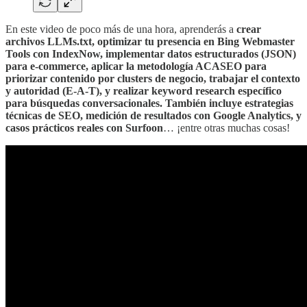
En este video de poco más de una hora, aprenderás a
crear
archivos LLMs.txt, optimizar tu presencia en Bing Webmaster
Tools con IndexNow, implementar datos estructurados (JSON)
para e-commerce, aplicar la metodología ACASEO para
priorizar contenido por clusters de negocio, trabajar el contexto
y autoridad (E-A-T), y realizar keyword research específico
para búsquedas conversacionales. También incluye estrategias
técnicas de SEO, medición de resultados con Google Analytics, y
casos prácticos reales con Surfoon
… ¡entre otras muchas cosas!