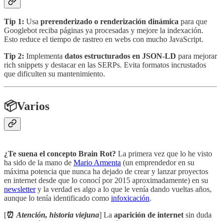
Tip 1:
Usa
prerenderizado o renderización dinámica
para que
Googlebot reciba páginas ya procesadas y mejore la indexación.
Esto reduce el tiempo de rastreo en webs con mucho JavaScript​.
Tip 2:
Implementa
datos estructurados en JSON-LD
para mejorar
rich snippets y destacar en las SERPs. Evita formatos incrustados
que dificulten su mantenimiento​​.
📦Varios
¿Te suena el concepto Brain Rot?
La primera vez que lo he visto
ha sido de la mano de
Mario Armenta
(un emprendedor en su
máxima potencia que nunca ha dejado de crear y lanzar proyectos
en internet desde que lo conocí por 2015 aproximadamente) en su
newsletter
y la verdad es algo a lo que le venía dando vueltas años,
aunque lo tenía identificado como
infoxicación
.
[
⏰
Atención, historia viejuna
] La
aparición de internet
sin duda