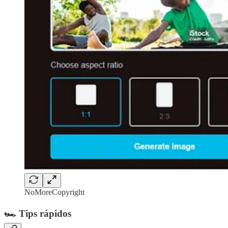
NoMoreCopyright
🏎️ Tips rápidos