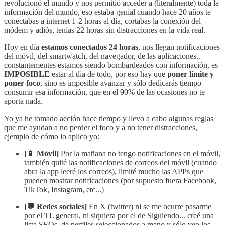
revolucionó el mundo y nos permitió acceder a (literalmente) toda la
información del mundo, eso estaba genial cuando hace 20 años te
conectabas a internet 1-2 horas al día, cortabas la conexión del
módem y adiós, tenías 22 horas sin distracciones en la vida real.
Hoy en día
estamos conectados 24 horas
, nos llegan notificaciones
del móvil, del smartwatch, del navegador, de las aplicaciones..
constantementes estamos siendo bombardeados con información, es
IMPOSIBLE
estar al día de todo, por eso hay que
poner límite y
poner foco
, sino es imposible avanzar y sólo dedicarás tiempo
consumir esa información, que en el 90% de las ocasiones no te
aporta nada.
Yo ya he tomado acción hace tiempo y llevo a cabo algunas reglas
que me ayudan a no perder el foco y a no tener distracciones,
ejemplo de cómo lo aplico yo:
[📱 Móvil]
Por la mañana no tengo notificaciones en el móvil,
también quité las notificaciones de correos del móvil (cuando
abra la app leeré los correos), limité mucho las APPs que
pueden mostrar notificaciones (por supuesto fuera Facebook,
TikTok, Instagram, etc...)
[💬 Redes sociales]
En X (twitter) ni se me ocurre pasarme
por el TL general, ni siquiera por el de Siguiendo... creé una
lista SEOs, de perfiles seleccionados a mano y sólo veo los