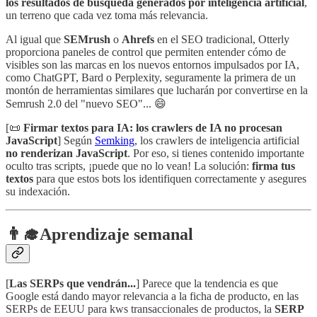
los resultados de búsqueda generados por inteligencia artificial
,
un terreno que cada vez toma más relevancia.
Al igual que
SEMrush
o
Ahrefs
en el SEO tradicional, Otterly
proporciona paneles de control que permiten entender cómo de
visibles son las marcas en los nuevos entornos impulsados por IA,
como ChatGPT, Bard o Perplexity, seguramente la primera de un
montón de herramientas similares que lucharán por convertirse en la
Semrush 2.0 del "nuevo SEO"... 😄
[📜
Firmar textos para IA: los crawlers de IA no procesan
JavaScript
] Según
Semking
, los crawlers de inteligencia artificial
no renderizan JavaScript
. Por eso, si tienes contenido importante
oculto tras scripts, ¡puede que no lo vean! La solución:
firma tus
textos
para que estos bots los identifiquen correctamente y asegures
su indexación.
👨‍🎓
Aprendizaje semanal
[
Las SERPs que vendrán...
] Parece que la tendencia es que
Google está dando mayor relevancia a la ficha de producto, en las
SERPs de EEUU para kws transaccionales de productos, la
SERP