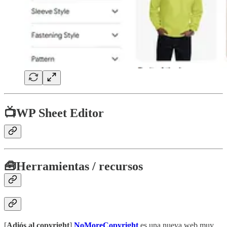
📺
WP Sheet Editor
🧰
Herramientas / recursos
[
Adiós al copyright
]
NoMoreCopyright
es una nueva web muy