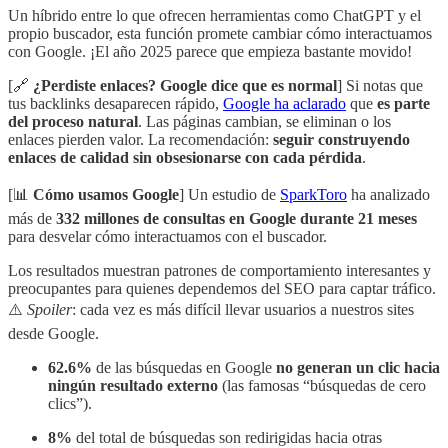
Un híbrido entre lo que ofrecen herramientas como ChatGPT y el
propio buscador, esta función promete cambiar cómo interactuamos
con Google. ¡El año 2025 parece que empieza bastante movido!
[🔗
¿Perdiste enlaces? Google dice que es normal
] Si notas que
tus backlinks desaparecen rápido,
Google ha aclarado
que
es parte
del proceso natural
. Las páginas cambian, se eliminan o los
enlaces pierden valor. La recomendación:
seguir construyendo
enlaces de calidad sin obsesionarse con cada pérdida
.
[📊
Cómo usamos Google
] Un estudio de
SparkToro
ha analizado
más de
332 millones de consultas en Google durante 21 meses
para desvelar cómo interactuamos con el buscador.
Los resultados muestran patrones de comportamiento interesantes y
preocupantes para quienes dependemos del SEO para captar tráfico.
⚠️
Spoiler
: cada vez es más difícil llevar usuarios a nuestros sites
desde Google.
62.6%
de las búsquedas en Google
no generan un clic hacia
ningún resultado externo
(las famosas “búsquedas de cero
clics”).
8%
del total de búsquedas son redirigidas hacia otras