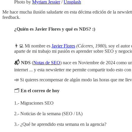
Photo by
Myriam Jessier
/
Unsplash
Me hace mucha ilusión saludarte en esta décima edición de la newslet
feedback.
¿Quién es Javier Flores y qué es NDS? :)
👨‍💻 Mi nombre es
Javier Flores
(Cáceres, 1980)
, soy el autor
aparte de mi trabajo mi pasión es aprender sobre SEO y negocios
📬 NDS
(
Notas de SEO
) nace en Noviembre de 2024 como un 
internet ... y esta newsletter me permite compartir todo esto co
📣 Si quieres recompensar de algún modo las horas que me llev
🗂️
En el correo de hoy
1.- Migraciones SEO
2.- Noticias de la semana (SEO / IA)
3.- ¿Qué he aprendido esta semana en la agencia?