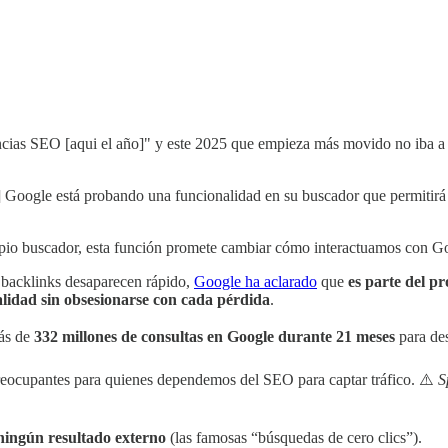
ias SEO [aqui el año]" y este 2025 que empieza más movido no iba a 
] Google está probando una funcionalidad en su buscador que permitirá a
pio buscador, esta función promete cambiar cómo interactuamos con G
s backlinks desaparecen rápido,
Google ha aclarado
que
es parte del p
alidad sin obsesionarse con cada pérdida
.
ás de
332 millones de consultas en Google durante 21 meses
para des
reocupantes para quienes dependemos del SEO para captar tráfico. ⚠️
S
 ningún resultado externo
(las famosas “búsquedas de cero clics”).