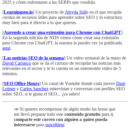
2025 y cómo enfrentarse a las SERPs que vendrán.
[
Learningseo.io
] Un proyecto de
Aleyda Solí
s en el que recopila
cientos de recursos útiles para aprender sobre SEO y lo estructura
muy bien para ir directo a lo que quieras.
[
Aprende a crear una extensión para Chrome con ChatGPT
]
En la segunda edición de NDS vimos cómo crear una extensión
para Chrome con ChatGPT, la nuestra la puedes ver ya publicada
aquí
.
[
Las noticias SEO de la semana
] Un video semanal de la mano de
David Carrasco
que se da el currazo de recopilar las noticias más
relevantes en el sector y te lo cuenta en un entretenido video de 5
minutos.
[
SEO Office Hours
] Un canal de Youtube donde cada jueves
Dani
Leitner
y
Carlos Sanchez
entrevistan y conversan con perfiles SEO
sobre SEO, si te gusta el SEO... ¡ya sabes!
📣 Si quieres recompensar de algún modo las horas que
me llevó preparar todo este
contenido gratuito
para ti,
comparte este correo con alguien a quien pueda
interesarse
para
suscribirse
.