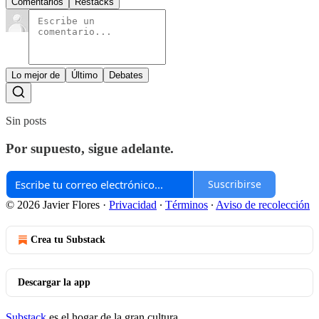
Comentarios
Restacks
Lo mejor de
Último
Debates
Sin posts
Por supuesto, sigue adelante.
Suscribirse
© 2026 Javier Flores
·
Privacidad
∙
Términos
∙
Aviso de recolección
Crea tu Substack
Descargar la app
Substack
es el hogar de la gran cultura