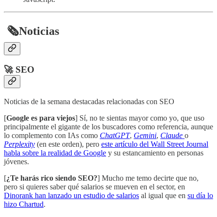
​
🗞️
Noticias
🚀 SEO
Noticias de la semana destacadas relacionadas con SEO
[
Google es para viejos
] Sí, no te sientas mayor como yo, que uso
principalmente el gigante de los buscadores como referencia, aunque
lo complemento con IAs como
ChatGPT
,
Gemini
,
Claude
o
Perplexity
(en este orden), pero
este artículo del Wall Street Journal
habla sobre la realidad de Google
y su estancamiento en personas
jóvenes.
[
¿Te harás rico siendo SEO?
] Mucho me temo decirte que no,
pero si quieres saber qué salarios se mueven en el sector, en
Dinorank han lanzado un estudio de salarios
al igual que en
su día lo
hizo Chartud
.