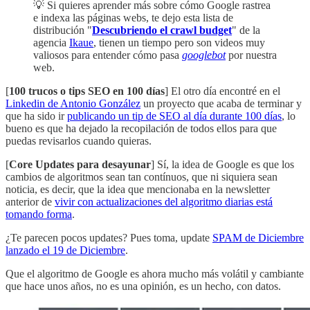
💡 Si quieres aprender más sobre cómo Google rastrea
e indexa las páginas webs, te dejo esta lista de
distribución "
Descubriendo el crawl budget
" de la
agencia
Ikaue
, tienen un tiempo pero son videos muy
valiosos para entender cómo pasa
googlebot
por nuestra
web.
[
100 trucos o tips SEO en 100 días
] El otro día encontré en el
Linkedin de Antonio González
un proyecto que acaba de terminar y
que ha sido ir
publicando un tip de SEO al día durante 100 días
, lo
bueno es que ha dejado la recopilación de todos ellos para que
puedas revisarlos cuando quieras.
[
Core Updates para desayunar
] Sí, la idea de Google es que los
cambios de algoritmos sean tan contínuos, que ni siquiera sean
noticia, es decir, que la idea que mencionaba en la newsletter
anterior de
vivir con actualizaciones del algoritmo diarias está
tomando forma
.
¿Te parecen pocos updates? Pues toma, update
SPAM de Diciembre
lanzado el 19 de Diciembre
.
Que el algoritmo de Google es ahora mucho más volátil y cambiante
que hace unos años, no es una opinión, es un hecho, con datos.