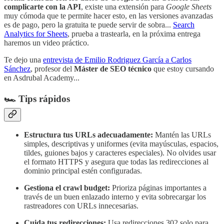
complicarte con la API
, existe una extensión para
Google Sheets
muy cómoda que te permite hacer esto, en las versiones avanzadas
es de pago, pero la gratuita te puede servir de sobra...
Search
Analytics for Sheets
, prueba a trastearla, en la próxima entrega
haremos un video práctico.
Te dejo una
entrevista de Emilio Rodriguez García a Carlos
Sánchez
, profesor del
Máster de SEO técnico
que estoy cursando
en Asdrubal Academy...
🏎️ Tips rápidos
Estructura tus URLs adecuadamente:
Mantén las URLs
simples, descriptivas y uniformes (evita mayúsculas, espacios,
tildes, guiones bajos y caracteres especiales). No olvides usar
el formato HTTPS y asegura que todas las redirecciones al
dominio principal estén configuradas​​.
Gestiona el crawl budget:
Prioriza páginas importantes a
través de un buen enlazado interno y evita sobrecargar los
rastreadores con URLs innecesarias​.
Cuida tus redirecciones:
Usa redirecciones 302 solo para